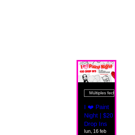
Múltiples fechas
I ❤️ Paint
Night | $20
Drop Ins
lun, 16 feb