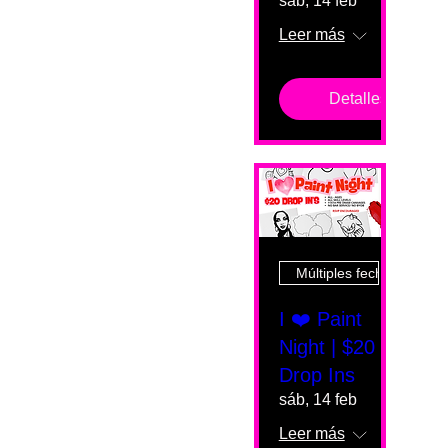
sáb, 14 feb
Leer más
Detalles
Múltiples fechas
I ❤️ Paint
Night | $20
Drop Ins
sáb, 14 feb
Leer más