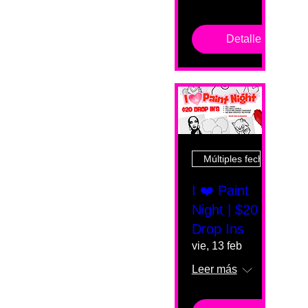
Detalles
Múltiples fechas
I ❤️ Paint
Night | $20
Drop Ins
vie, 13 feb
Leer más