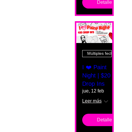
Detalles
Múltiples fechas
I ❤️ Paint
Night | $20
Drop Ins
jue, 12 feb
Leer más
Detalles