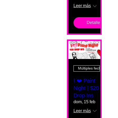
Leer más
Detalles
Múltiples fechas
I ❤️ Paint
Night | $20
Drop Ins
dom, 15 feb
Leer más