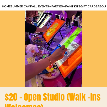
HOME
SUMMER CAMP
ALL EVENTS
PARTIES
PAINT KITS
GIFT CARDS
ABOU
$20 - Open Studio (Walk -Ins