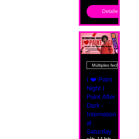
Detalles
Múltiples fechas
I ❤️ Paint
Night |
Paint After
Dark -
Internation
al
Saturday