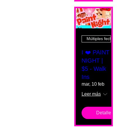
Múltiples fechas
I ❤️ PAINT
NIGHT |
$5 - Walk
Ins
mar, 10 feb
Leer más
Detalles