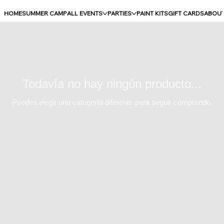
HOME
SUMMER CAMP
ALL EVENTS
PARTIES
PAINT KITS
GIFT CARDS
ABOU
Todavía no hay ningún producto...
Puedes elegir una categoría diferente para seguir comprando.