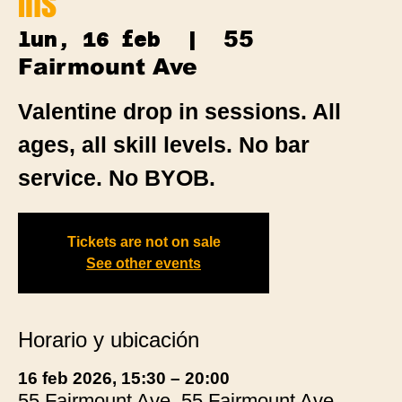
Ins
55
lun, 16 feb
  |  
Fairmount Ave
Valentine drop in sessions. All
ages, all skill levels. No bar
service. No BYOB.
Tickets are not on sale
See other events
Horario y ubicación
16 feb 2026, 15:30 – 20:00
55 Fairmount Ave, 55 Fairmount Ave,