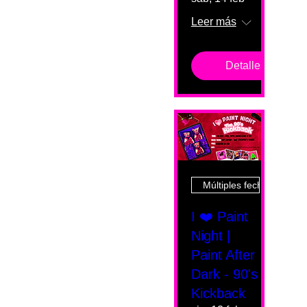
Leer más
Detalles
Múltiples fechas
I ❤️ Paint
Night |
Paint After
Dark - 90's
Kickback