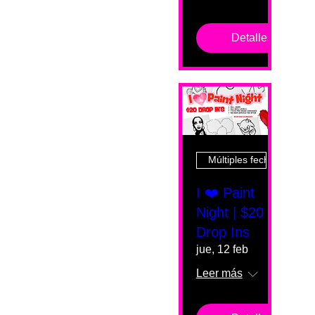
Detalles
Múltiples fechas
I ❤️ Paint
Night | $20
Drop Ins
jue, 12 feb
Leer más