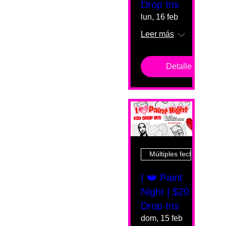
Drop Ins
lun, 16 feb
Leer más
Detalles
Múltiples fechas
I ❤️ Paint
Night | $20
Drop Ins
dom, 15 feb