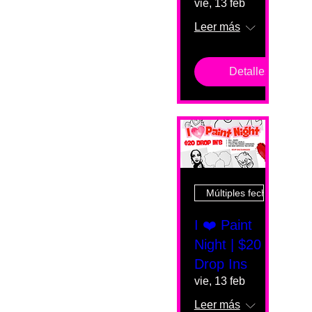
vie, 13 feb
Leer más
Detalles
Múltiples fechas
I ❤️ Paint
Night | $20
Drop Ins
vie, 13 feb
Leer más