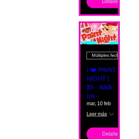
Detalles
Múltiples fechas
I ❤️ PAINT
NIGHT |
$5 - Walk
Ins
mar, 10 feb
Leer más
Detalles