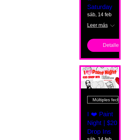
Saturday
sáb, 14 feb
Leer más
Detalles
Múltiples fechas
I ❤️ Paint
Night | $20
Drop Ins
sáb, 14 feb