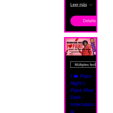
Leer más
Detalles
Múltiples fechas
I ❤️ Paint
Night |
Paint After
Dark -
Internation
al