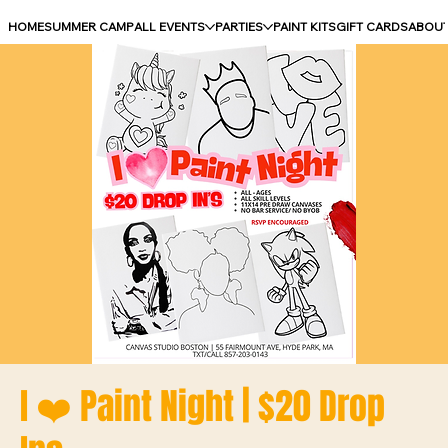
HOME
SUMMER CAMP
ALL EVENTS
PARTIES
PAINT KITS
GIFT CARDS
ABOU
I ❤️ Paint Night | $20 Drop