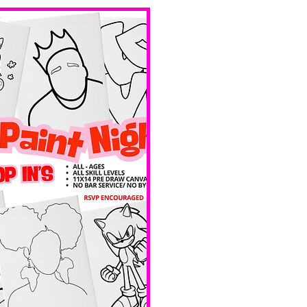
bar service. 
No BYOB. 
Ave