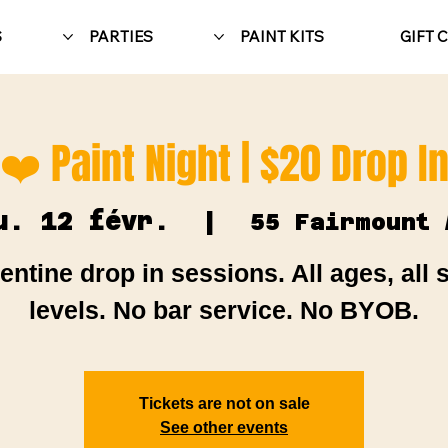
S
PARTIES
PAINT KITS
GIFT 
 ❤️ Paint Night | $20 Drop I
u. 12 févr.
  |  
55 Fairmount 
entine drop in sessions. All ages, all s
levels. No bar service. No BYOB.
Tickets are not on sale
See other events