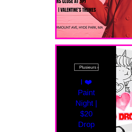
Plusieurs dates
I ❤️
Paint
Night |
$20
Drop