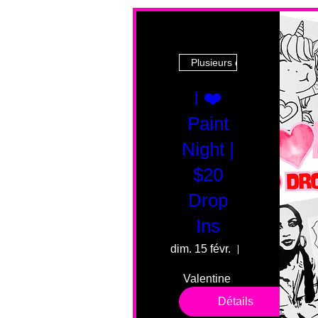
Plusieurs dates
I ❤️
Paint
Night |
$20
Drop
Ins
dim. 15 févr.
55 Fairmount 
Valentine 
drop in 
Détails
sessions. 