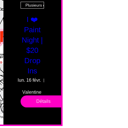
Plusieurs dates
I ❤️
Paint
Night |
$20
Drop
Ins
lun. 16 févr.
55 Fairmount Ave
Valentine 
drop in 
Détails
sessions. 
All ages, 
all skill 
levels. No 