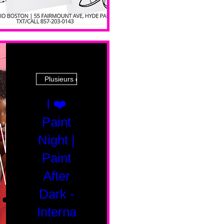
Plusieurs dates
I ❤️
Paint
Night |
Paint
After
Dark -
Interna