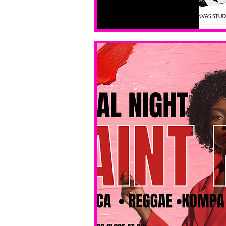
All ages, 
all skill 
levels. No 
bar service. 
No BYOB. 