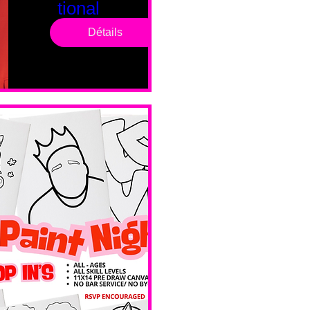
tional
Saturd
Détails
ay
sam. 14 févr.
Boston
Valentines 
Day 
Edition 