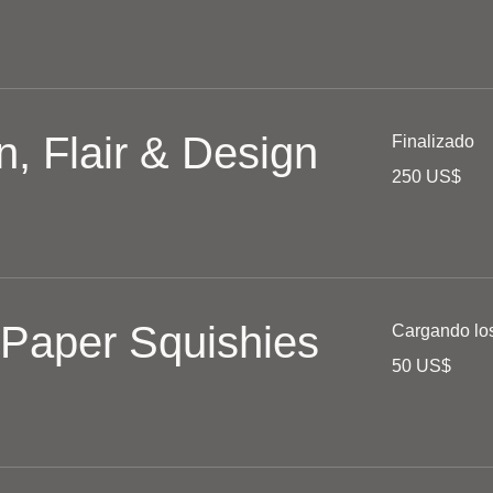
estadounidenses
n, Flair & Design
Finalizado
250
250 US$
dólares
estadounidenses
 Paper Squishies
Cargando los 
50
50 US$
dólares
estadounidenses