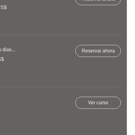
US$
días...
Reservar ahora
S$
Ver curso