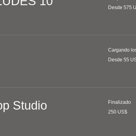
CLUDES 10
Desde
Desde 575 
575
dólares
estadounidenses
Cargando los 
Desde
Desde 55 U
55
dólares
estadounidenses
op Studio
Finalizado
250
250 US$
dólares
estadounidenses