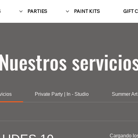
S
PARTIES
PAINT KITS
GIFT 
Nuestros servicio
vicios
Private Party | In - Studio
Summer Art
Cargando los 