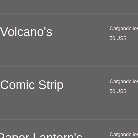
 Volcano's
Cargando los 
50
50 US$
dólares
estadounidenses
 Comic Strip
Cargando los 
50
50 US$
dólares
estadounidenses
 Paper Lantern's
Cargando los 