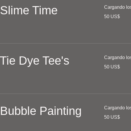
 Slime Time
Cargando los 
50
50 US$
dólares
estadounidenses
 Tie Dye Tee's
Cargando los 
50
50 US$
dólares
estadounidenses
 Bubble Painting
Cargando los 
50
50 US$
dólares
estadounidenses