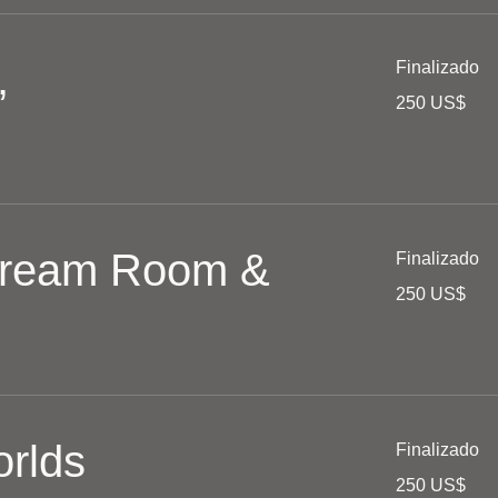
,
Finalizado
250
250 US$
dólares
estadounidenses
 Dream Room &
Finalizado
250
250 US$
dólares
estadounidenses
orlds
Finalizado
250
250 US$
dólares