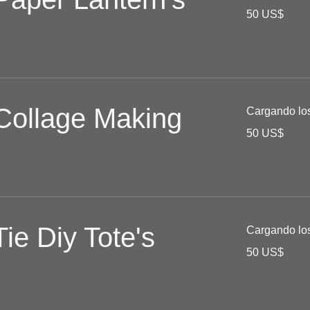
50
50 US$
dólares
estadounidenses
 Collage Making
Cargando los 
50
50 US$
dólares
estadounidenses
Tie Diy Tote's
Cargando los 
50
50 US$
dólares
estadounidenses