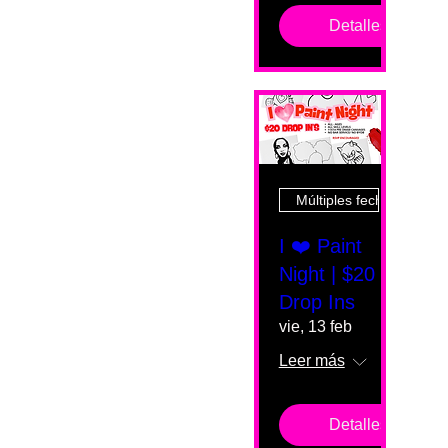
Detalles
Múltiples fechas
I ❤️ Paint
Night | $20
Drop Ins
vie, 13 feb
Leer más
Detalles