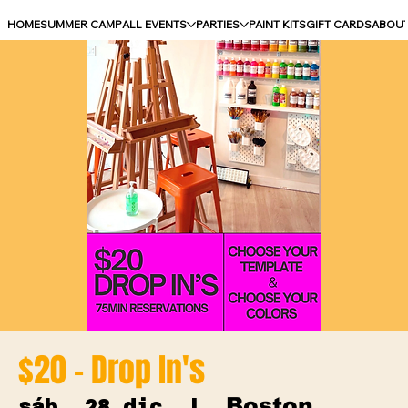
HOME
SUMMER CAMP
ALL EVENTS
PARTIES
PAINT KITS
GIFT CARDS
ABOU
$20 - Drop In's
Boston
sáb, 28 dic
  |  