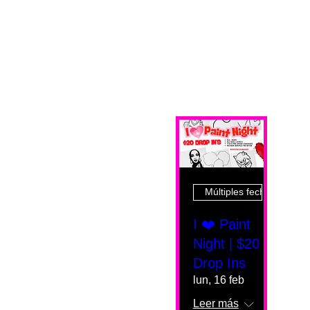
Múltiples fechas
I ❤️ Paint
Night | $20
Drop Ins
lun, 16 feb
Leer más