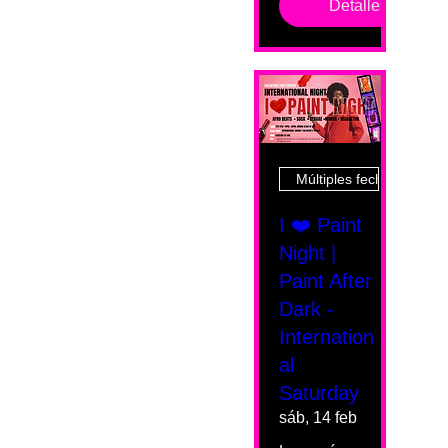
Detalles
Múltiples fechas
I ❤️ Paint
Night |
Paint After
Dark -
Internation
al
Saturday
sáb, 14 feb