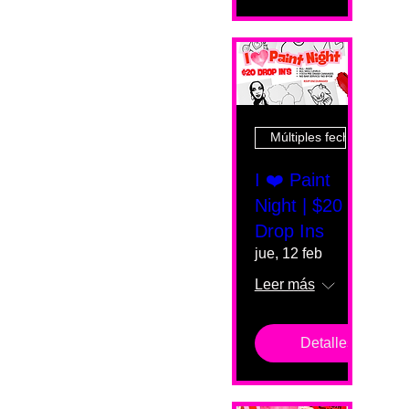
Múltiples fechas
I ❤️ Paint
Night | $20
Drop Ins
jue, 12 feb
Leer más
Detalles