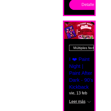
Detalles
Múltiples fechas
I ❤️ Paint
Night |
Paint After
Dark - 90's
Kickback
vie, 13 feb
Leer más