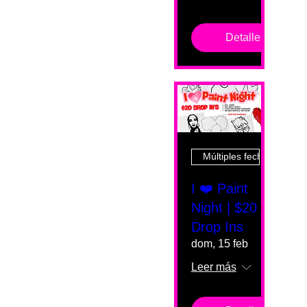
Detalles
Múltiples fechas
I ❤️ Paint
Night | $20
Drop Ins
dom, 15 feb
Leer más