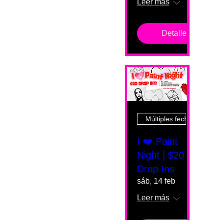
Leer más
Detalles
Múltiples fechas
I ❤️ Paint
Night | $20
Drop Ins
sáb, 14 feb
Leer más