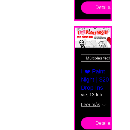
Detalles
Múltiples fechas
I ❤️ Paint
Night | $20
Drop Ins
vie, 13 feb
Leer más
Detalles