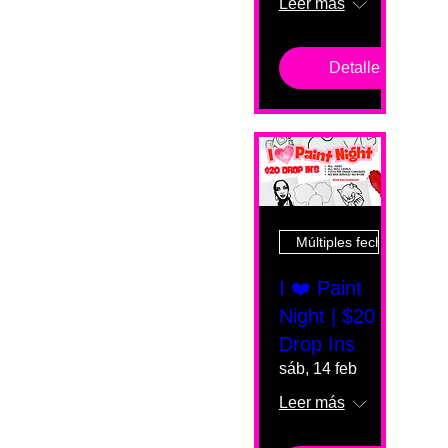
Leer más
Detalles
Múltiples fechas
I ❤️ Paint
Night | $20
Drop Ins
sáb, 14 feb
Leer más