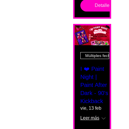
Detalles
Múltiples fechas
I ❤️ Paint
Night |
Paint After
Dark - 90's
Kickback
vie, 13 feb
Leer más