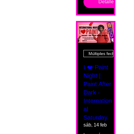
Detalles
Múltiples fechas
I ❤️ Paint
Night |
Paint After
Dark -
Internation
al
Saturday
sáb, 14 feb