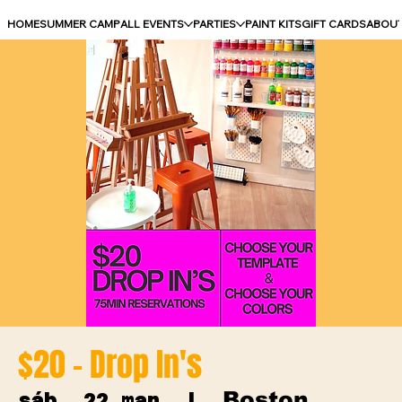
HOME
SUMMER CAMP
ALL EVENTS
PARTIES
PAINT KITS
GIFT CARDS
ABOU
$20 - Drop In's
Boston
sáb, 22 mar
  |  