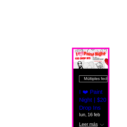
Múltiples fechas
I ❤️ Paint
Night | $20
Drop Ins
lun, 16 feb
Leer más