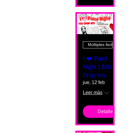
Múltiples fechas
I ❤️ Paint
Night | $20
Drop Ins
jue, 12 feb
Leer más
Detalles