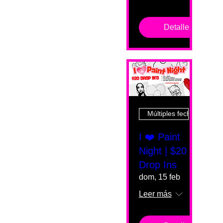
Detalles
Múltiples fechas
I ❤️ Paint
Night | $20
Drop Ins
dom, 15 feb
Leer más