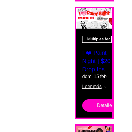
Múltiples fechas
I ❤️ Paint
Night | $20
Drop Ins
dom, 15 feb
Leer más
Detalles