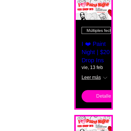
Múltiples fechas
I ❤️ Paint
Night | $20
Drop Ins
vie, 13 feb
Leer más
Detalles