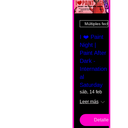
Múltiples fechas
I ❤️ Paint
Night |
Paint After
Dark -
Internation
al
Saturday
sáb, 14 feb
Leer más
Detalles