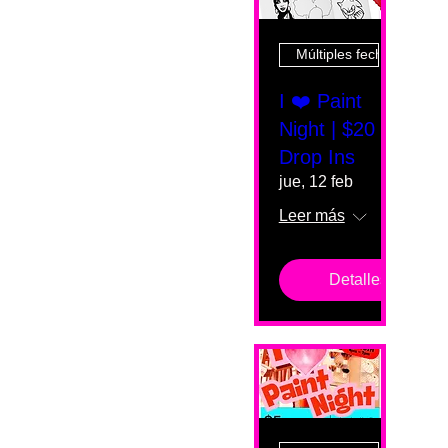
Múltiples fechas
I ❤️ Paint
Night | $20
Drop Ins
jue, 12 feb
Leer más
Detalles