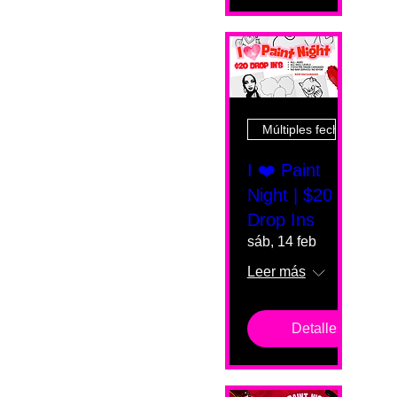
Múltiples fechas
I ❤️ Paint
Night | $20
Drop Ins
sáb, 14 feb
Leer más
Detalles