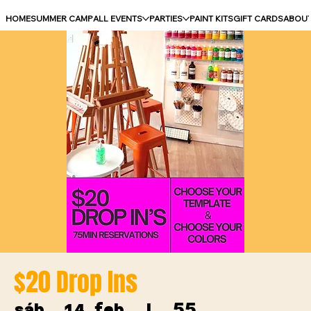
HOME
SUMMER CAMP
ALL EVENTS
PARTIES
PAINT KITS
GIFT CARDS
ABOU
$20 Drop Ins
55
sáb, 14 feb
  |  