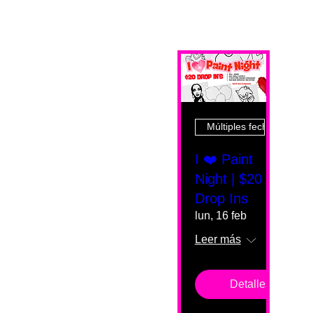
Múltiples fechas
I ❤️ Paint
Night | $20
Drop Ins
lun, 16 feb
Leer más
Detalles