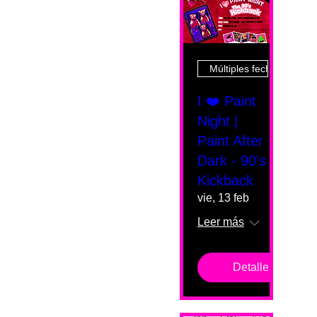
Múltiples fechas
I ❤️ Paint
Night |
Paint After
Dark - 90's
Kickback
vie, 13 feb
Leer más
Detalles