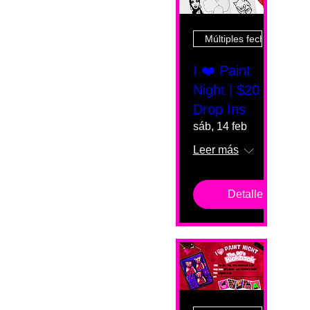
Múltiples fechas
I ❤️ Paint
Night | $20
Drop Ins
sáb, 14 feb
Leer más
Detalles