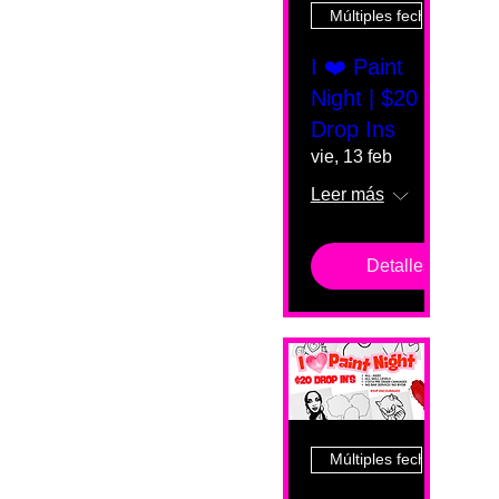
Múltiples fechas
I ❤️ Paint
Night | $20
Drop Ins
vie, 13 feb
Leer más
Detalles
Múltiples fechas