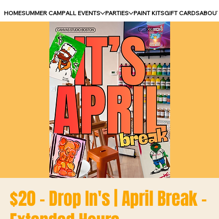
HOME
SUMMER CAMP
ALL EVENTS
PARTIES
PAINT KITS
GIFT CARDS
ABOU
$20 - Drop In's | April Break -