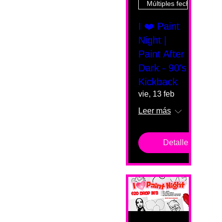
Múltiples fechas
I ❤️ Paint
Night |
Paint After
Dark - 90's
Kickback
vie, 13 feb
Leer más
Detalles