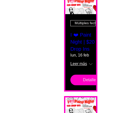
Múltiples fechas
I ❤️ Paint
Night | $20
Drop Ins
lun, 16 feb
Leer más
Detalles