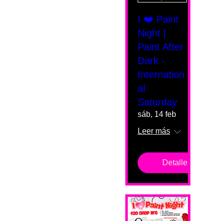
I ❤️ Paint
Night |
Paint After
Dark -
Internation
al
Saturday
sáb, 14 feb
Leer más
Detalles