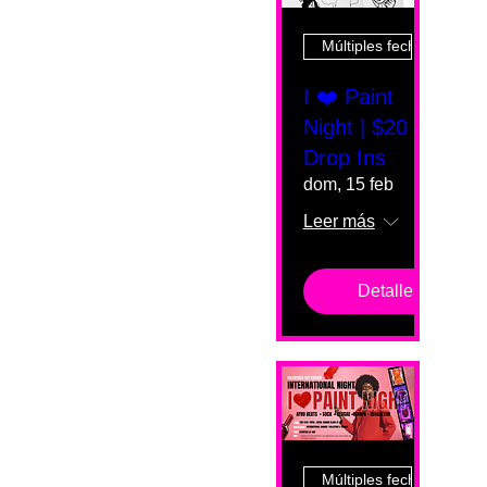
Múltiples fechas
I ❤️ Paint
Night | $20
Drop Ins
dom, 15 feb
Leer más
Detalles
Múltiples fechas