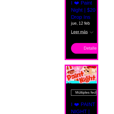
I ❤️ Paint
Night | $20
Drop Ins
jue, 12 feb
Leer más
Detalles
Múltiples fechas
I ❤️ PAINT
NIGHT |