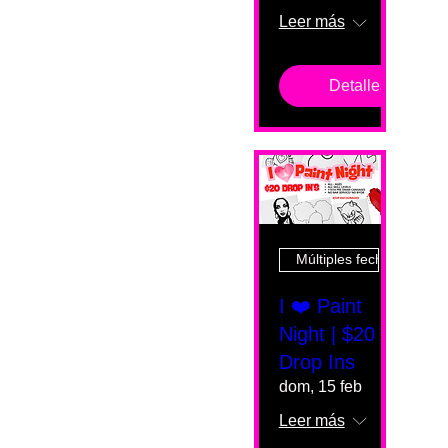
Leer más
Detalles
Múltiples fechas
I ❤️ Paint
Night | $20
Drop Ins
dom, 15 feb
Leer más