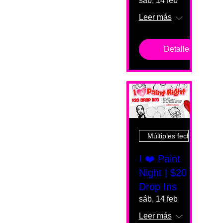
sáb, 14 feb
Leer más
Detalles
Múltiples fechas
I ❤️ Paint
Night | $20
Drop Ins
sáb, 14 feb
Leer más