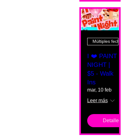
Múltiples fechas
I ❤️ PAINT
NIGHT |
$5 - Walk
Ins
mar, 10 feb
Leer más
Detalles