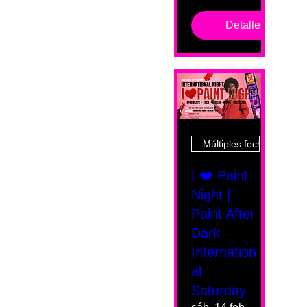
Detalles
Múltiples fechas
I ❤️ Paint
Night |
Paint After
Dark -
Internation
al
Saturday