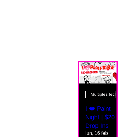
Múltiples fechas
I ❤️ Paint
Night | $20
Drop Ins
lun, 16 feb