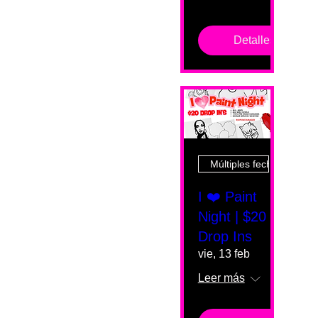
Detalles
Múltiples fechas
I ❤️ Paint
Night | $20
Drop Ins
vie, 13 feb
Leer más