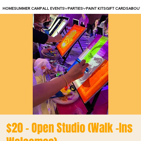
HOME
SUMMER CAMP
ALL EVENTS
PARTIES
PAINT KITS
GIFT CARDS
ABOU
$20 - Open Studio (Walk -Ins