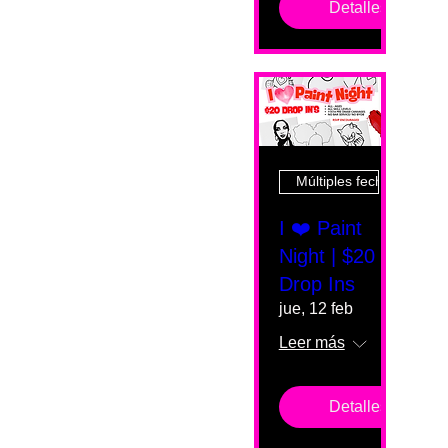
Detalles
Múltiples fechas
I ❤️ Paint
Night | $20
Drop Ins
jue, 12 feb
Leer más
Detalles