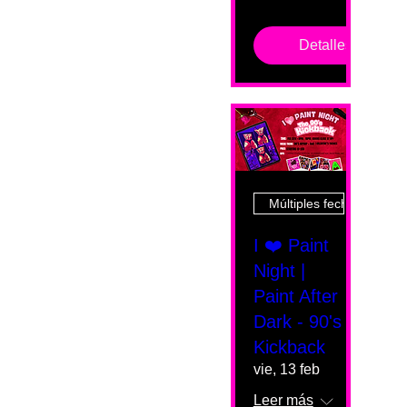
Detalles
Múltiples fechas
I ❤️ Paint
Night |
Paint After
Dark - 90's
Kickback
vie, 13 feb
Leer más