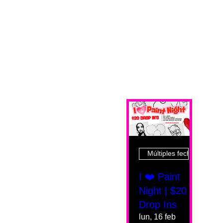
Múltiples fechas
I ❤️ Paint
Night | $20
Drop Ins
lun, 16 feb