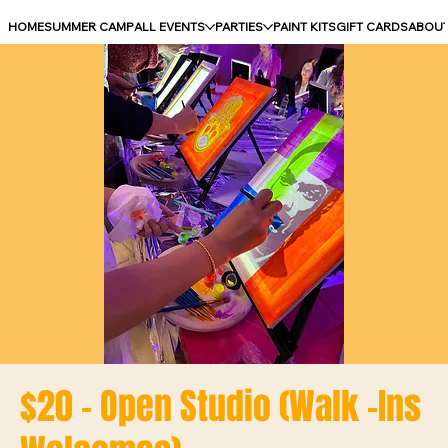
HOME
SUMMER CAMP
ALL EVENTS
PARTIES
PAINT KITS
GIFT CARDS
ABOU
$20 - Open Studio (Walk -Ins