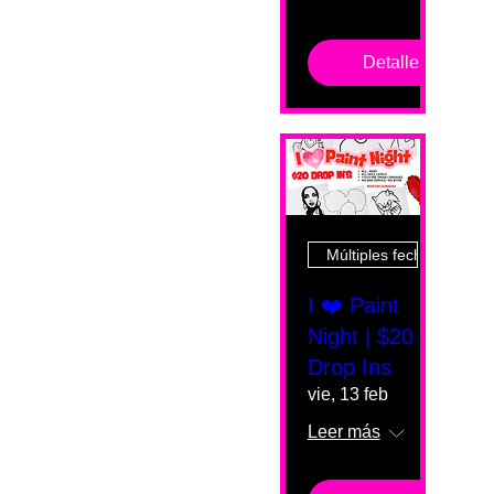
Detalles
Múltiples fechas
I ❤️ Paint
Night | $20
Drop Ins
vie, 13 feb
Leer más