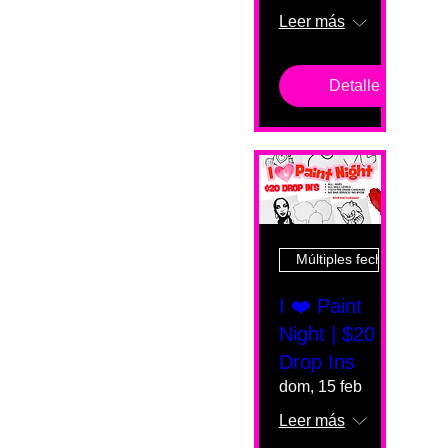
Leer más
Detalles
Múltiples fechas
I ❤️ Paint
Night | $20
Drop Ins
dom, 15 feb
Leer más