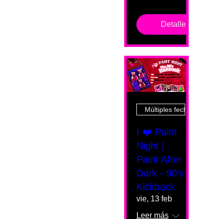
Detalles
Múltiples fechas
I ❤️ Paint
Night |
Paint After
Dark - 90's
Kickback
vie, 13 feb
Leer más