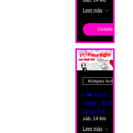
sáb, 14 feb
Leer más
Detalles
Múltiples fechas
I ❤️ Paint
Night | $20
Drop Ins
sáb, 14 feb
Leer más