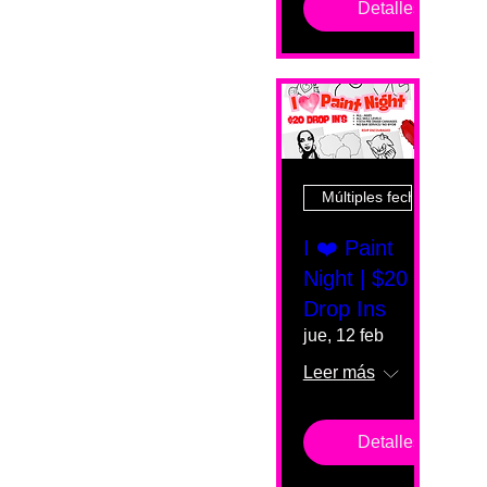
Detalles
Múltiples fechas
I ❤️ Paint
Night | $20
Drop Ins
jue, 12 feb
Leer más
Detalles