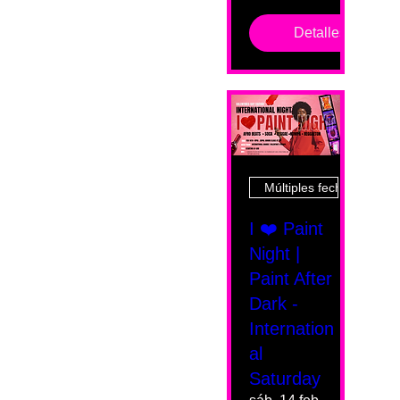
Detalles
Múltiples fechas
I ❤️ Paint
Night |
Paint After
Dark -
Internation
al
Saturday