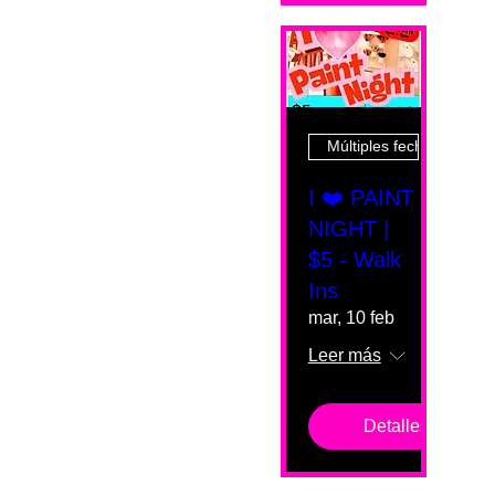
Múltiples fechas
I ❤️ PAINT
NIGHT |
$5 - Walk
Ins
mar, 10 feb
Leer más
Detalles