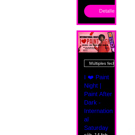
Detalles
Múltiples fechas
I ❤️ Paint
Night |
Paint After
Dark -
Internation
al
Saturday