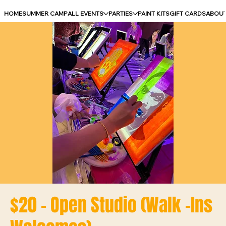
HOME
SUMMER CAMP
ALL EVENTS
PARTIES
PAINT KITS
GIFT CARDS
ABOU
$20 - Open Studio (Walk -Ins