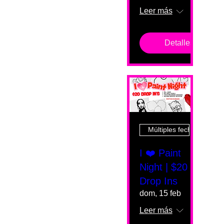
Leer más
Detalles
Múltiples fechas
I ❤️ Paint
Night | $20
Drop Ins
dom, 15 feb
Leer más