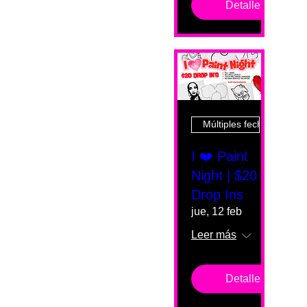
Detalles
Múltiples fechas
I ❤️ Paint
Night | $20
Drop Ins
jue, 12 feb
Leer más
Detalles