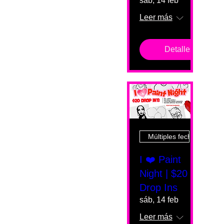
sáb, 14 feb
Leer más
Detalles
Múltiples fechas
I ❤️ Paint
Night | $20
Drop Ins
sáb, 14 feb
Leer más