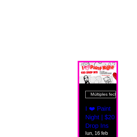
Múltiples fechas
I ❤️ Paint
Night | $20
Drop Ins
lun, 16 feb