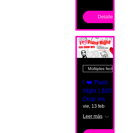
Detalles
Múltiples fechas
I ❤️ Paint
Night | $20
Drop Ins
vie, 13 feb
Leer más