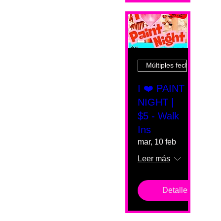
Múltiples fechas
I ❤️ PAINT
NIGHT |
$5 - Walk
Ins
mar, 10 feb
Leer más
Detalles