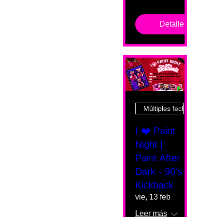
Detalles
Múltiples fechas
I ❤️ Paint
Night |
Paint After
Dark - 90's
Kickback
vie, 13 feb
Leer más