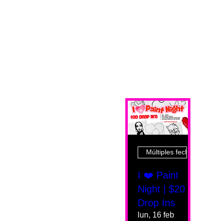
Múltiples fechas
I ❤️ Paint
Night | $20
Drop Ins
lun, 16 feb