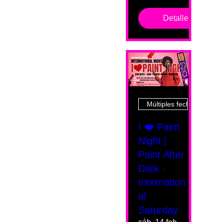
Detalles
Múltiples fechas
I ❤️ Paint
Night |
Paint After
Dark -
Internation
al
Saturday