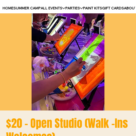
HOME
SUMMER CAMP
ALL EVENTS
PARTIES
PAINT KITS
GIFT CARDS
ABOU
$20 - Open Studio (Walk -Ins