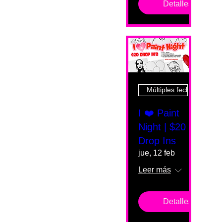
Detalles
Múltiples fechas
I ❤️ Paint
Night | $20
Drop Ins
jue, 12 feb
Leer más
Detalles