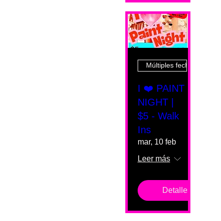
Múltiples fechas
I ❤️ PAINT
NIGHT |
$5 - Walk
Ins
mar, 10 feb
Leer más
Detalles