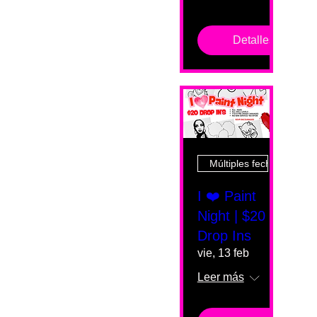
Detalles
Múltiples fechas
I ❤️ Paint
Night | $20
Drop Ins
vie, 13 feb
Leer más