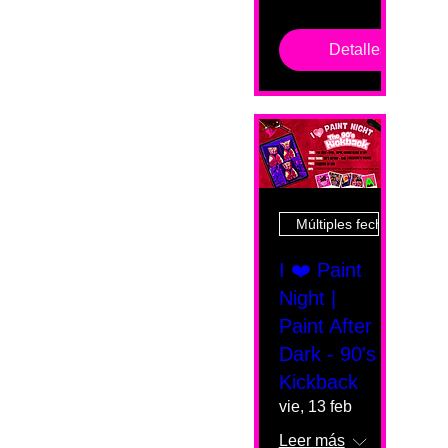
Detalles
Múltiples fechas
I ❤️ Paint
Night |
Paint After
Dark - 90's
Kickback
vie, 13 feb
Leer más