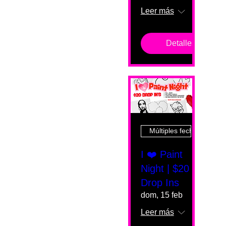
Leer más
Detalles
Múltiples fechas
I ❤️ Paint
Night | $20
Drop Ins
dom, 15 feb
Leer más