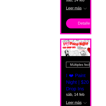
sáb, 14 feb
Leer más
Detalles
Múltiples fechas
I ❤️ Paint
Night | $20
Drop Ins
sáb, 14 feb
Leer más