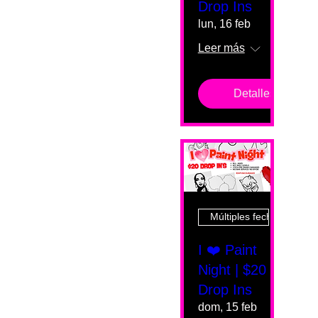
Drop Ins
lun, 16 feb
Leer más
Detalles
Múltiples fechas
I ❤️ Paint
Night | $20
Drop Ins
dom, 15 feb