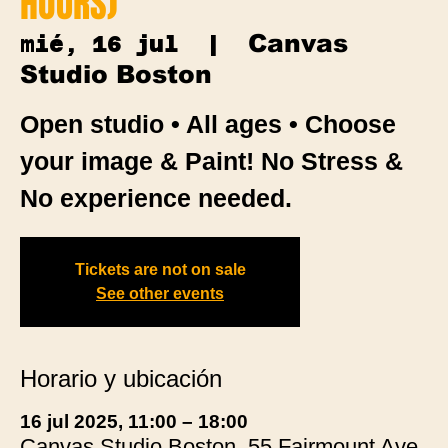
HOURS)
Canvas
mié, 16 jul
  |  
Studio Boston
Open studio • All ages • Choose
your image & Paint! No Stress &
No experience needed.
Tickets are not on sale
See other events
Horario y ubicación
16 jul 2025, 11:00 – 18:00
Canvas Studio Boston, 55 Fairmount Ave,