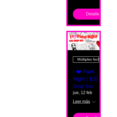
Detalles
Múltiples fechas
I ❤️ Paint
Night | $20
Drop Ins
jue, 12 feb
Leer más