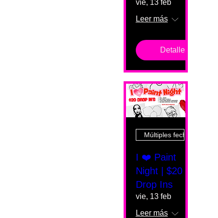
vie, 13 feb
Leer más
Detalles
Múltiples fechas
I ❤️ Paint
Night | $20
Drop Ins
vie, 13 feb
Leer más