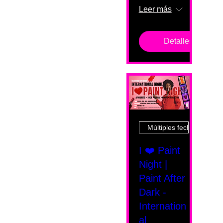
Leer más
Detalles
Múltiples fechas
I ❤️ Paint
Night |
Paint After
Dark -
Internation
al