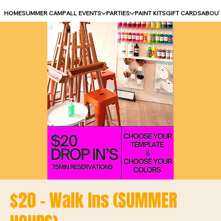
HOME
SUMMER CAMP
ALL EVENTS
PARTIES
PAINT KITS
GIFT CARDS
ABOU
$20 - Walk Ins (SUMMER