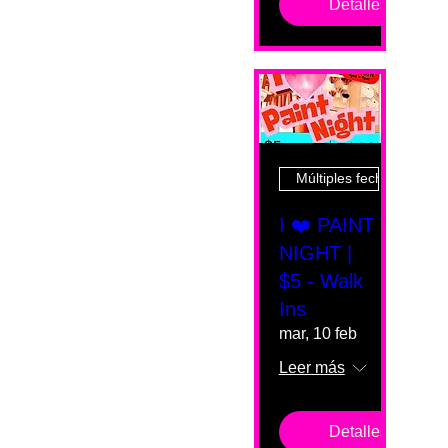
Detalles
Múltiples fechas
I ❤️ PAINT
NIGHT |
$5 - Walk
Ins
mar, 10 feb
Leer más
Detalles