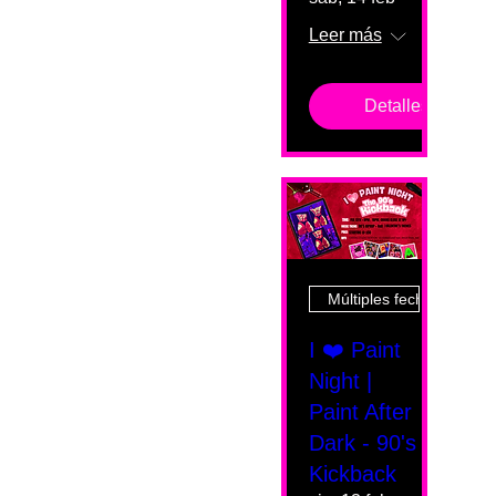
Leer más
Detalles
Múltiples fechas
I ❤️ Paint
Night |
Paint After
Dark - 90's
Kickback