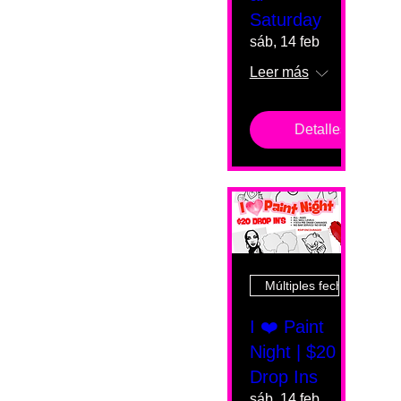
Saturday
sáb, 14 feb
Leer más
Detalles
Múltiples fechas
I ❤️ Paint
Night | $20
Drop Ins
sáb, 14 feb