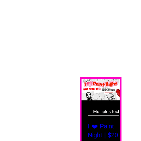
Múltiples fechas
I ❤️ Paint
Night | $20