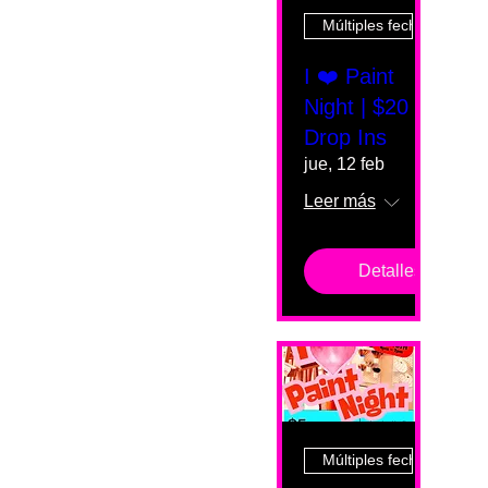
Múltiples fechas
I ❤️ Paint
Night | $20
Drop Ins
jue, 12 feb
Leer más
Detalles
Múltiples fechas