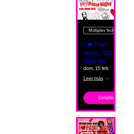
Múltiples fechas
I ❤️ Paint
Night | $20
Drop Ins
dom, 15 feb
Leer más
Detalles