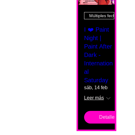
Múltiples fechas
I ❤️ Paint
Night |
Paint After
Dark -
Internation
al
Saturday
sáb, 14 feb
Leer más
Detalles