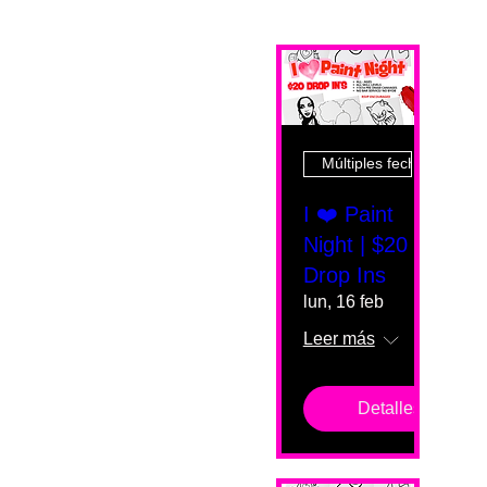
Múltiples fechas
I ❤️ Paint
Night | $20
Drop Ins
lun, 16 feb
Leer más
Detalles