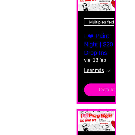
Múltiples fechas
I ❤️ Paint
Night | $20
Drop Ins
vie, 13 feb
Leer más
Detalles