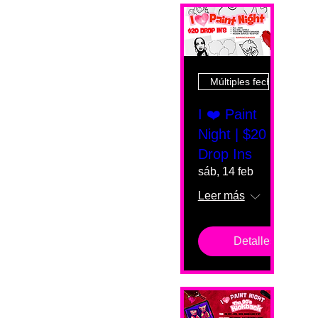
Múltiples fechas
I ❤️ Paint
Night | $20
Drop Ins
sáb, 14 feb
Leer más
Detalles