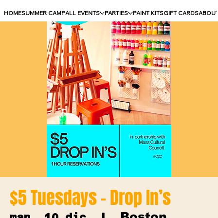
HOME
SUMMER CAMP
ALL EVENTS
PARTIES
PAINT KITS
GIFT CARDS
ABOU
$5 Tuesdays - Drop In’s
Boston
mar, 10 dic
  |  