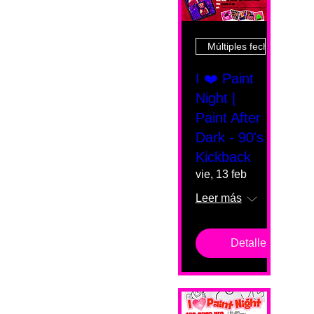
Múltiples fechas
I ❤️ Paint
Night |
Paint After
Dark - 90's
Kickback
vie, 13 feb
Leer más
Detalles