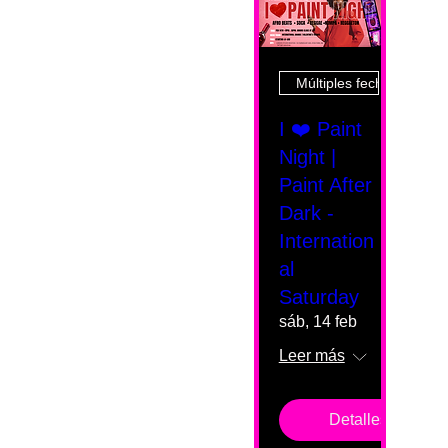
Múltiples fechas
I ❤️ Paint
Night |
Paint After
Dark -
Internation
al
Saturday
sáb, 14 feb
Leer más
Detalles