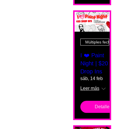
Múltiples fechas
I ❤️ Paint
Night | $20
Drop Ins
sáb, 14 feb
Leer más
Detalles