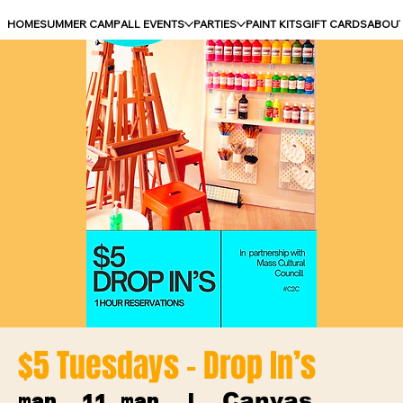
HOME
SUMMER CAMP
ALL EVENTS
PARTIES
PAINT KITS
GIFT CARDS
ABOU
$5 Tuesdays - Drop In’s
Canvas
mar, 11 mar
  |  