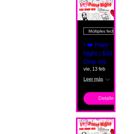
Múltiples fechas
I ❤️ Paint
Night | $20
Drop Ins
vie, 13 feb
Leer más
Detalles