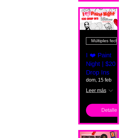
Múltiples fechas
I ❤️ Paint
Night | $20
Drop Ins
dom, 15 feb
Leer más
Detalles