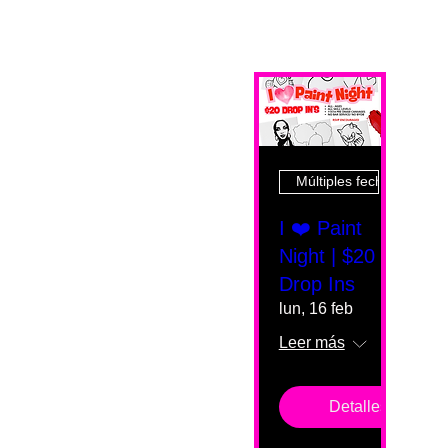
Múltiples fechas
I ❤️ Paint
Night | $20
Drop Ins
lun, 16 feb
Leer más
Detalles