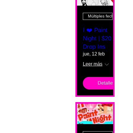
Múltiples fechas
I ❤️ Paint
Night | $20
Drop Ins
jue, 12 feb
Leer más
Detalles