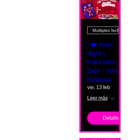
Múltiples fechas
I ❤️ Paint
Night |
Paint After
Dark - 90's
Kickback
vie, 13 feb
Leer más
Detalles