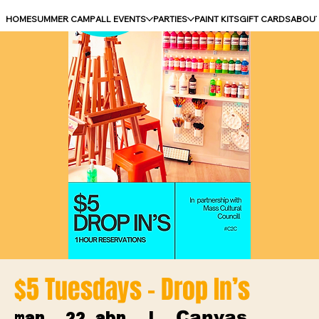
HOME
SUMMER CAMP
ALL EVENTS
PARTIES
PAINT KITS
GIFT CARDS
ABOU
$5 Tuesdays - Drop In’s
Canvas
mar, 22 abr
  |  