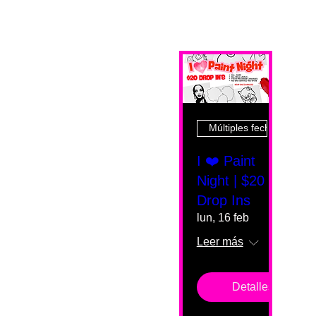
Múltiples fechas
I ❤️ Paint
Night | $20
Drop Ins
lun, 16 feb
Leer más
Detalles