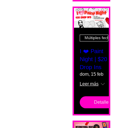
Múltiples fechas
I ❤️ Paint
Night | $20
Drop Ins
dom, 15 feb
Leer más
Detalles