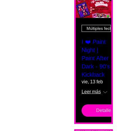
Múltiples fechas
I ❤️ Paint
Night |
Paint After
Dark - 90's
Kickback
vie, 13 feb
Leer más
Detalles