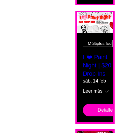
Múltiples fechas
I ❤️ Paint
Night | $20
Drop Ins
sáb, 14 feb
Leer más
Detalles