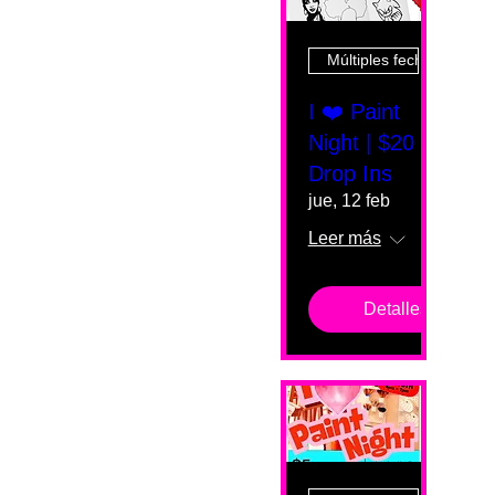
Múltiples fechas
I ❤️ Paint
Night | $20
Drop Ins
jue, 12 feb
Leer más
Detalles