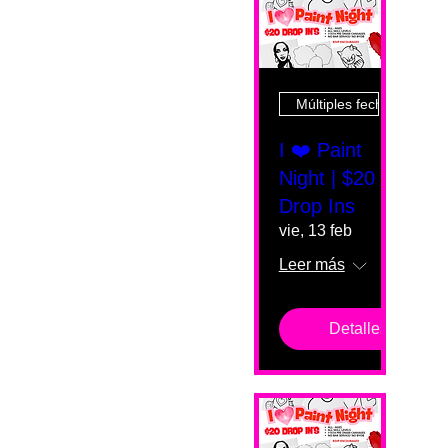
Múltiples fechas
I ❤️ Paint
Night | $20
Drop Ins
vie, 13 feb
Leer más
Detalles