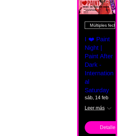
Múltiples fechas
I ❤️ Paint
Night |
Paint After
Dark -
Internation
al
Saturday
sáb, 14 feb
Leer más
Detalles