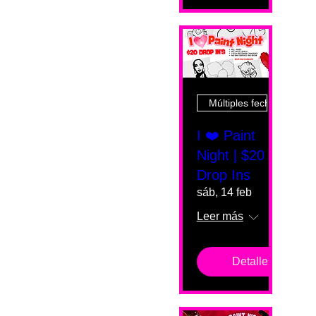
Múltiples fechas
I ❤️ Paint
Night | $20
Drop Ins
sáb, 14 feb
Leer más
Detalles