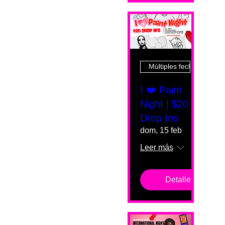
Múltiples fechas
I ❤️ Paint
Night | $20
Drop Ins
dom, 15 feb
Leer más
Detalles