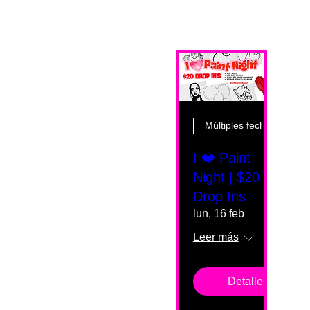
Múltiples fechas
I ❤️ Paint
Night | $20
Drop Ins
lun, 16 feb
Leer más
Detalles