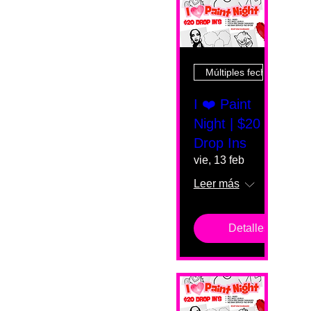
Múltiples fechas
I ❤️ Paint
Night | $20
Drop Ins
vie, 13 feb
Leer más
Detalles