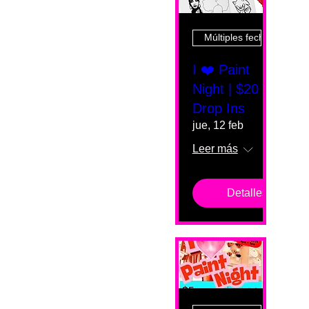
Múltiples fechas
I ❤️ Paint
Night | $20
Drop Ins
jue, 12 feb
Leer más
Detalles