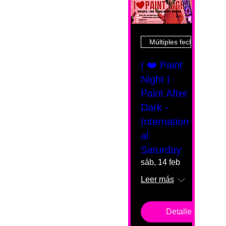
Múltiples fechas
I ❤️ Paint
Night |
Paint After
Dark -
Internation
al
Saturday
sáb, 14 feb
Leer más
Detalles