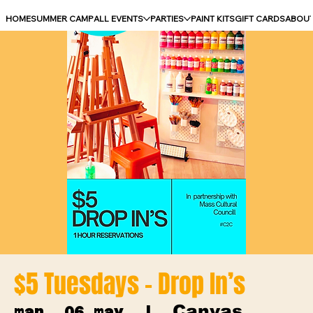
HOME
SUMMER CAMP
ALL EVENTS
PARTIES
PAINT KITS
GIFT CARDS
ABOU
$5 Tuesdays - Drop In’s
Canvas
mar, 06 may
  |  