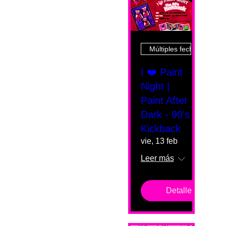
Múltiples fechas
I ❤️ Paint
Night |
Paint After
Dark - 90's
Kickback
vie, 13 feb
Leer más
Detalles