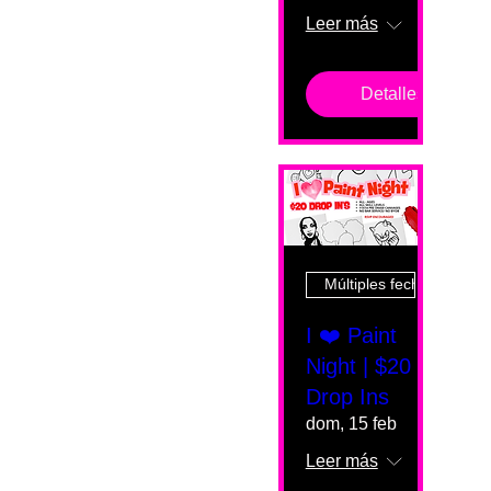
Leer más
Detalles
Múltiples fechas
I ❤️ Paint
Night | $20
Drop Ins
dom, 15 feb
Leer más