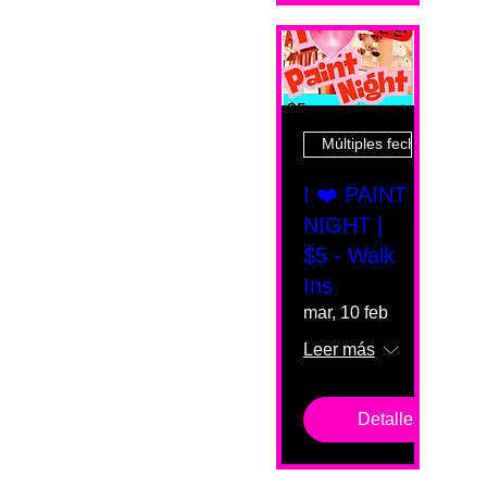
Múltiples fechas
I ❤️ PAINT
NIGHT |
$5 - Walk
Ins
mar, 10 feb
Leer más
Detalles