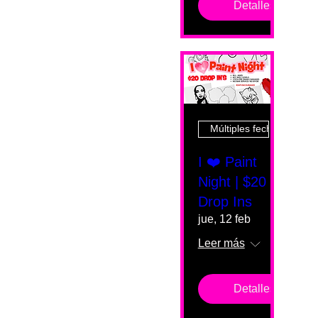
Detalles
Múltiples fechas
I ❤️ Paint
Night | $20
Drop Ins
jue, 12 feb
Leer más
Detalles