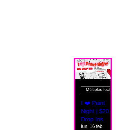
Múltiples fechas
I ❤️ Paint
Night | $20
Drop Ins
lun, 16 feb