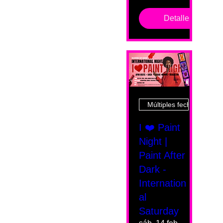
Detalles
Múltiples fechas
I ❤️ Paint
Night |
Paint After
Dark -
Internation
al
Saturday