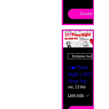
Detalles
Múltiples fechas
I ❤️ Paint
Night | $20
Drop Ins
vie, 13 feb
Leer más