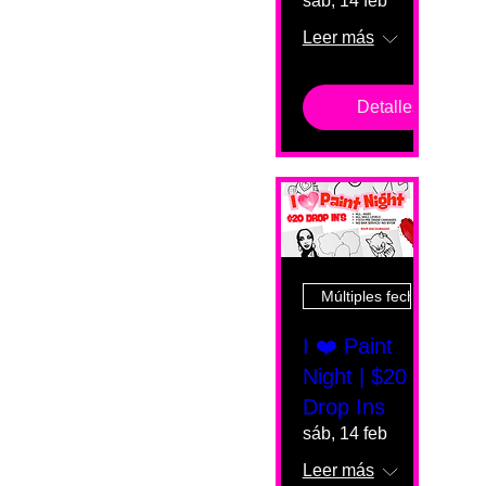
sáb, 14 feb
Leer más
Detalles
Múltiples fechas
I ❤️ Paint
Night | $20
Drop Ins
sáb, 14 feb
Leer más