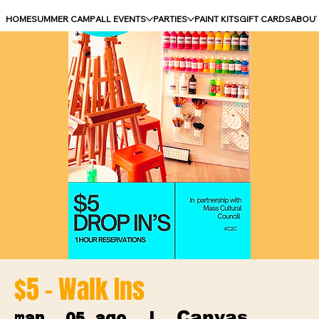
HOME
SUMMER CAMP
ALL EVENTS
PARTIES
PAINT KITS
GIFT CARDS
ABOU
$5 - Walk Ins
Canvas
mar, 05 ago
  |  