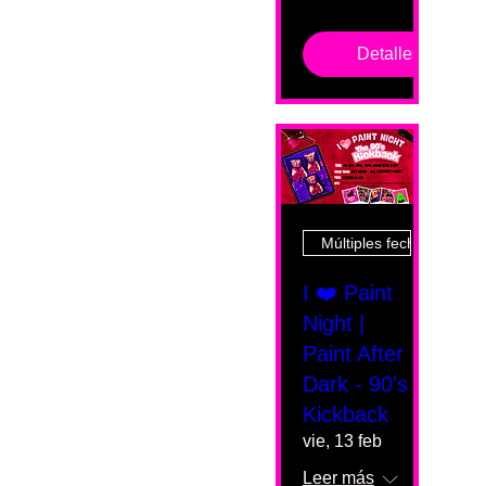
Detalles
Múltiples fechas
I ❤️ Paint
Night |
Paint After
Dark - 90's
Kickback
vie, 13 feb
Leer más