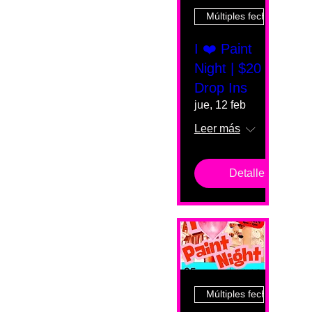
Múltiples fechas
I ❤️ Paint
Night | $20
Drop Ins
jue, 12 feb
Leer más
Detalles
Múltiples fechas