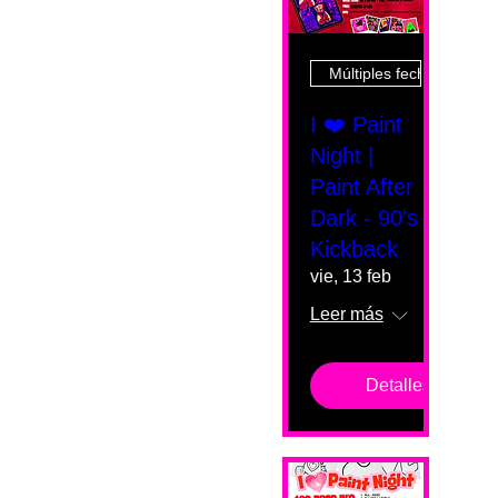
Múltiples fechas
I ❤️ Paint
Night |
Paint After
Dark - 90's
Kickback
vie, 13 feb
Leer más
Detalles