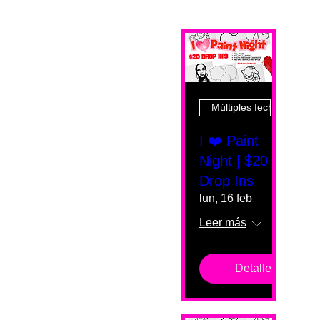
Múltiples fechas
I ❤️ Paint
Night | $20
Drop Ins
lun, 16 feb
Leer más
Detalles