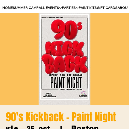
HOME
SUMMER CAMP
ALL EVENTS
PARTIES
PAINT KITS
GIFT CARDS
ABOU
90's Kickback - Paint Night
Boston
vie, 25 oct
  |  