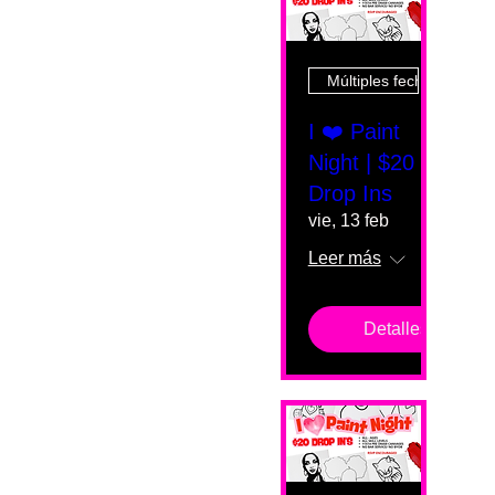
Múltiples fechas
I ❤️ Paint
Night | $20
Drop Ins
vie, 13 feb
Leer más
Detalles