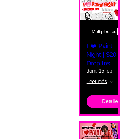
Múltiples fechas
I ❤️ Paint
Night | $20
Drop Ins
dom, 15 feb
Leer más
Detalles