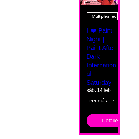
Múltiples fechas
I ❤️ Paint
Night |
Paint After
Dark -
Internation
al
Saturday
sáb, 14 feb
Leer más
Detalles