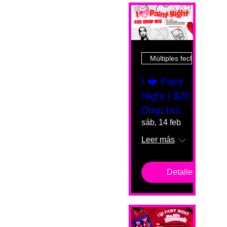
Múltiples fechas
I ❤️ Paint
Night | $20
Drop Ins
sáb, 14 feb
Leer más
Detalles