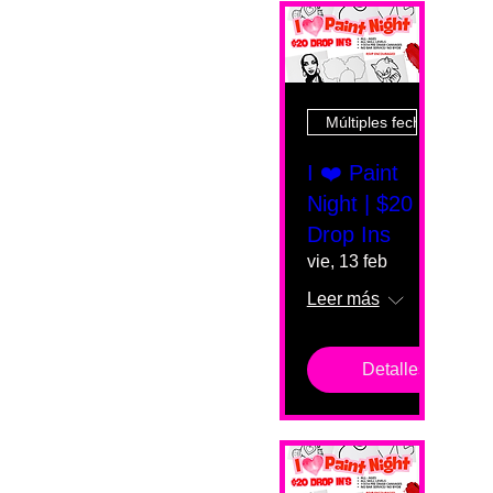
Múltiples fechas
I ❤️ Paint
Night | $20
Drop Ins
vie, 13 feb
Leer más
Detalles