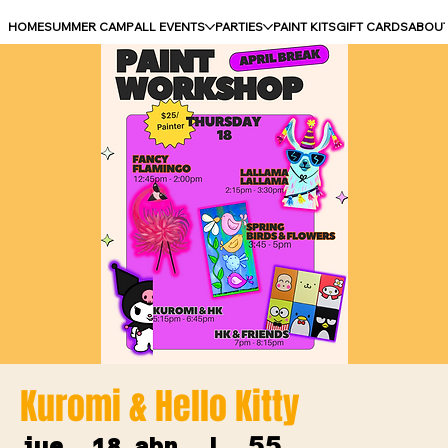
HOME
SUMMER CAMP
ALL EVENTS
PARTIES
PAINT KITS
GIFT CARDS
ABOU
Kuromi & Hello Kitty
55
jue, 18 abr
  |  