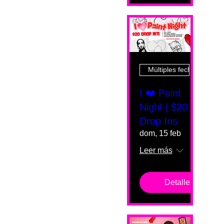
Múltiples fechas
I ❤️ Paint
Night | $20
Drop Ins
dom, 15 feb
Leer más
Detalles