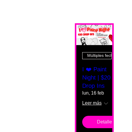
Múltiples fechas
I ❤️ Paint
Night | $20
Drop Ins
lun, 16 feb
Leer más
Detalles