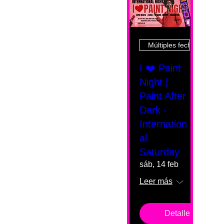
Múltiples fechas
I ❤️ Paint
Night |
Paint After
Dark -
Internation
al
Saturday
sáb, 14 feb
Leer más
Detalles