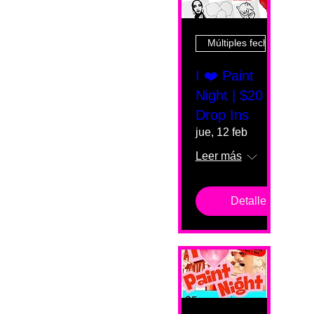
Múltiples fechas
I ❤️ Paint
Night | $20
Drop Ins
jue, 12 feb
Leer más
Detalles