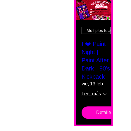
Múltiples fechas
I ❤️ Paint
Night |
Paint After
Dark - 90's
Kickback
vie, 13 feb
Leer más
Detalles