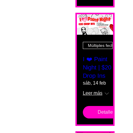
Múltiples fechas
I ❤️ Paint
Night | $20
Drop Ins
sáb, 14 feb
Leer más
Detalles