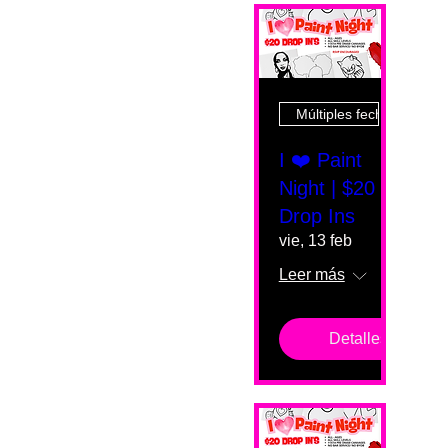
Múltiples fechas
I ❤️ Paint
Night | $20
Drop Ins
vie, 13 feb
Leer más
Detalles