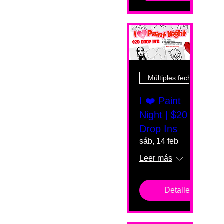
Múltiples fechas
I ❤️ Paint
Night | $20
Drop Ins
sáb, 14 feb
Leer más
Detalles