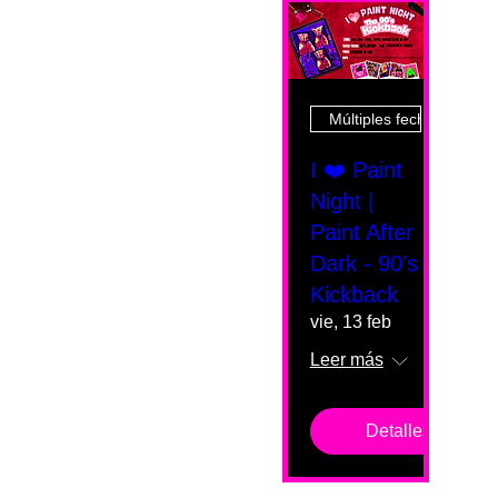
Múltiples fechas
I ❤️ Paint
Night |
Paint After
Dark - 90's
Kickback
vie, 13 feb
Leer más
Detalles