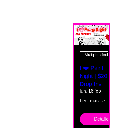
Múltiples fechas
I ❤️ Paint
Night | $20
Drop Ins
lun, 16 feb
Leer más
Detalles