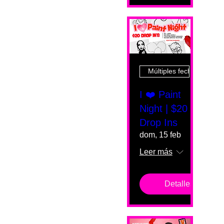
Múltiples fechas
I ❤️ Paint
Night | $20
Drop Ins
dom, 15 feb
Leer más
Detalles