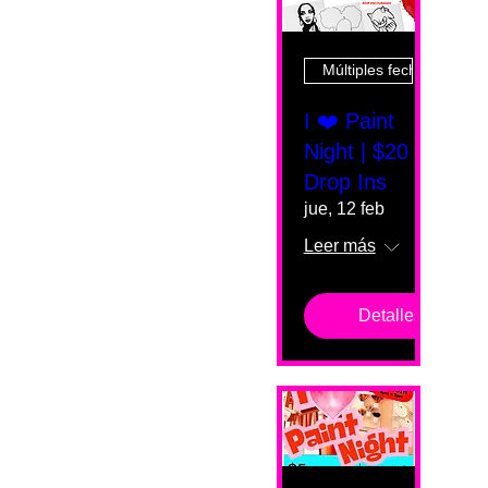
Múltiples fechas
I ❤️ Paint
Night | $20
Drop Ins
jue, 12 feb
Leer más
Detalles