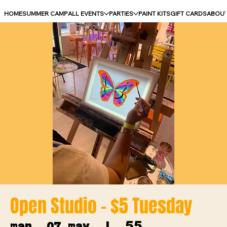
HOME
SUMMER CAMP
ALL EVENTS
PARTIES
PAINT KITS
GIFT CARDS
ABOU
Open Studio - $5 Tuesday
55
mar, 07 may
  |  