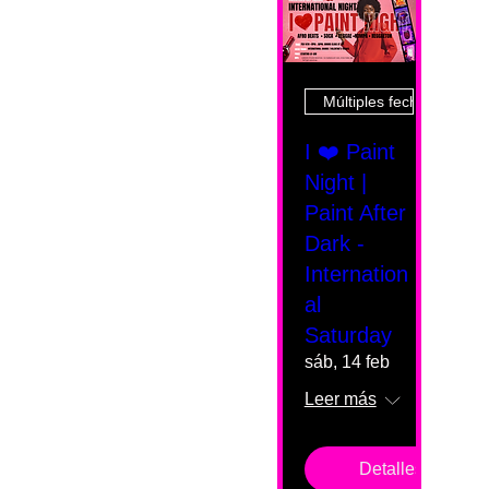
Múltiples fechas
I ❤️ Paint
Night |
Paint After
Dark -
Internation
al
Saturday
sáb, 14 feb
Leer más
Detalles