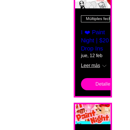
Múltiples fechas
I ❤️ Paint
Night | $20
Drop Ins
jue, 12 feb
Leer más
Detalles