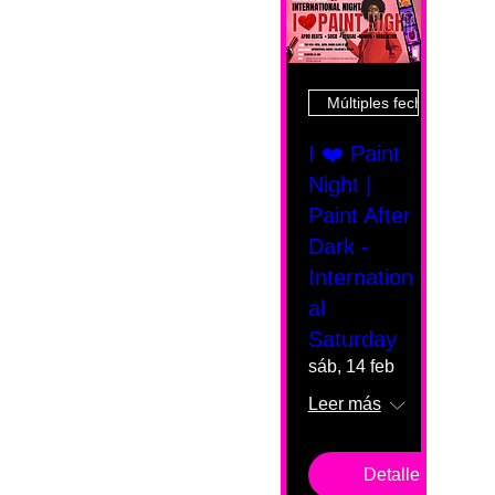
Múltiples fechas
I ❤️ Paint
Night |
Paint After
Dark -
Internation
al
Saturday
sáb, 14 feb
Leer más
Detalles