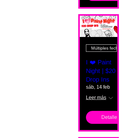
Múltiples fechas
I ❤️ Paint
Night | $20
Drop Ins
sáb, 14 feb
Leer más
Detalles