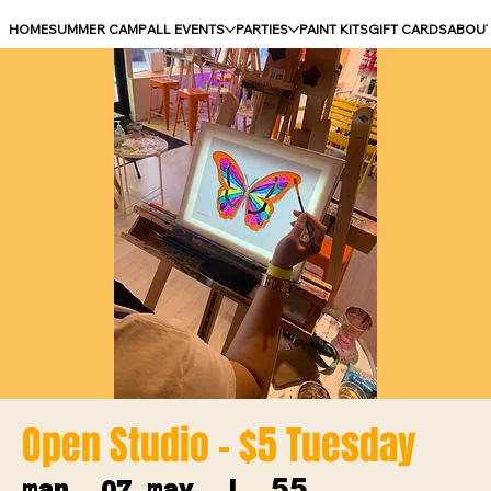
HOME
SUMMER CAMP
ALL EVENTS
PARTIES
PAINT KITS
GIFT CARDS
ABOU
Open Studio - $5 Tuesday
55
mar, 07 may
  |  