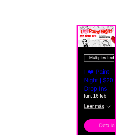
Múltiples fechas
I ❤️ Paint
Night | $20
Drop Ins
lun, 16 feb
Leer más
Detalles