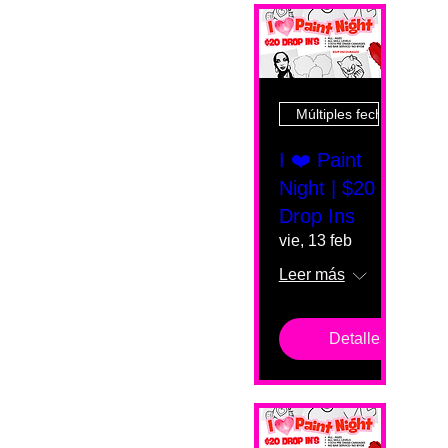
Múltiples fechas
I ❤️ Paint
Night | $20
Drop Ins
vie, 13 feb
Leer más
Detalles