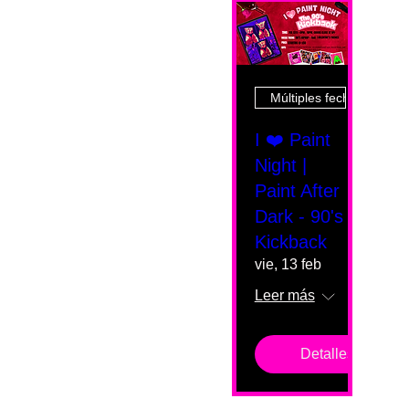
Múltiples fechas
I ❤️ Paint
Night |
Paint After
Dark - 90's
Kickback
vie, 13 feb
Leer más
Detalles