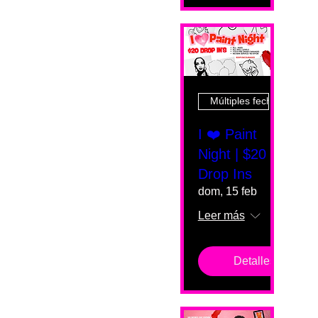
Múltiples fechas
I ❤️ Paint
Night | $20
Drop Ins
dom, 15 feb
Leer más
Detalles