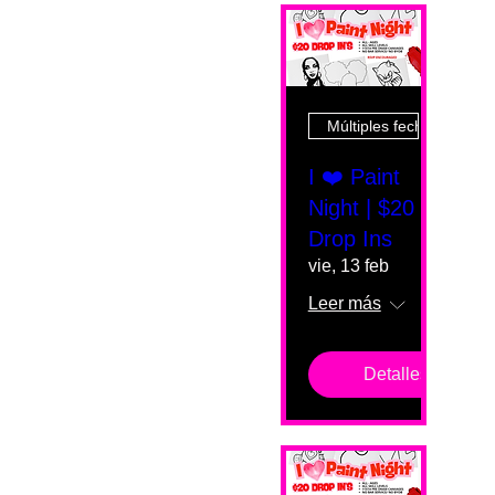
Múltiples fechas
I ❤️ Paint
Night | $20
Drop Ins
vie, 13 feb
Leer más
Detalles