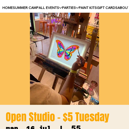
HOME
SUMMER CAMP
ALL EVENTS
PARTIES
PAINT KITS
GIFT CARDS
ABOU
Open Studio - $5 Tuesday
55
mar, 16 jul
  |  