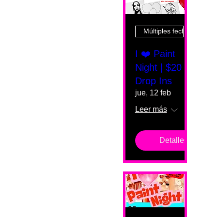
Múltiples fechas
I ❤️ Paint
Night | $20
Drop Ins
jue, 12 feb
Leer más
Detalles