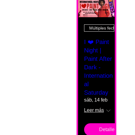
Múltiples fechas
I ❤️ Paint
Night |
Paint After
Dark -
Internation
al
Saturday
sáb, 14 feb
Leer más
Detalles