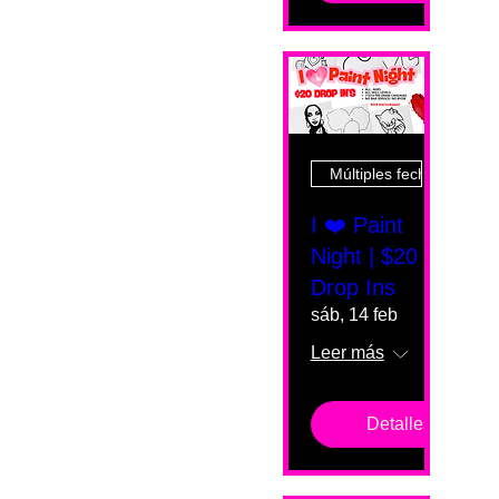
Múltiples fechas
I ❤️ Paint
Night | $20
Drop Ins
sáb, 14 feb
Leer más
Detalles