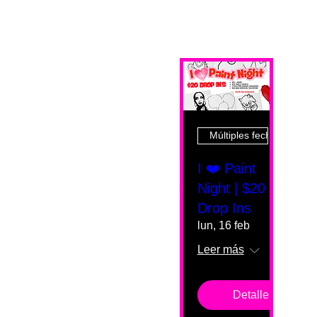
Múltiples fechas
I ❤️ Paint
Night | $20
Drop Ins
lun, 16 feb
Leer más
Detalles