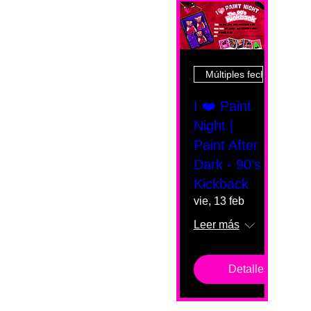
Múltiples fechas
I ❤️ Paint
Night |
Paint After
Dark - 90's
Kickback
vie, 13 feb
Leer más
Detalles