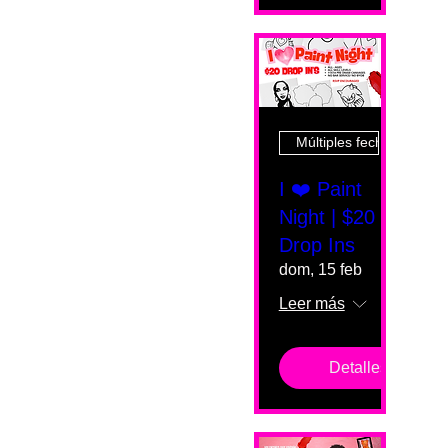
Múltiples fechas
I ❤️ Paint
Night | $20
Drop Ins
dom, 15 feb
Leer más
Detalles