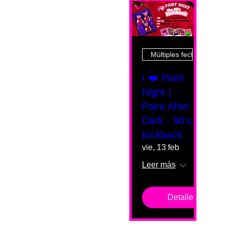
Múltiples fechas
I ❤️ Paint
Night |
Paint After
Dark - 90's
Kickback
vie, 13 feb
Leer más
Detalles