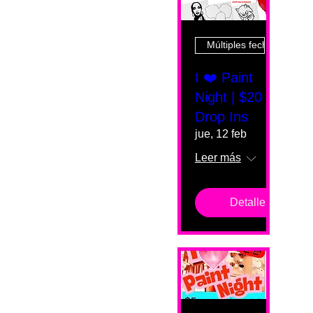
Múltiples fechas
I ❤️ Paint
Night | $20
Drop Ins
jue, 12 feb
Leer más
Detalles