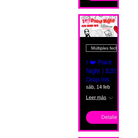
Múltiples fechas
I ❤️ Paint
Night | $20
Drop Ins
sáb, 14 feb
Leer más
Detalles