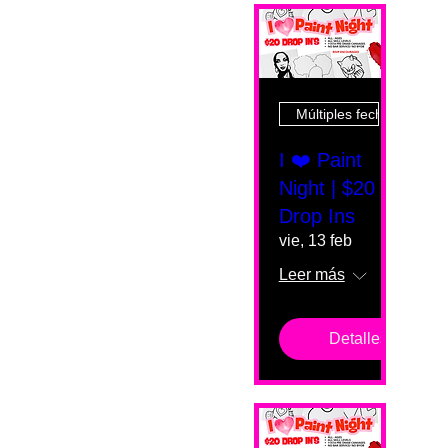
Múltiples fechas
I ❤️ Paint
Night | $20
Drop Ins
vie, 13 feb
Leer más
Detalles