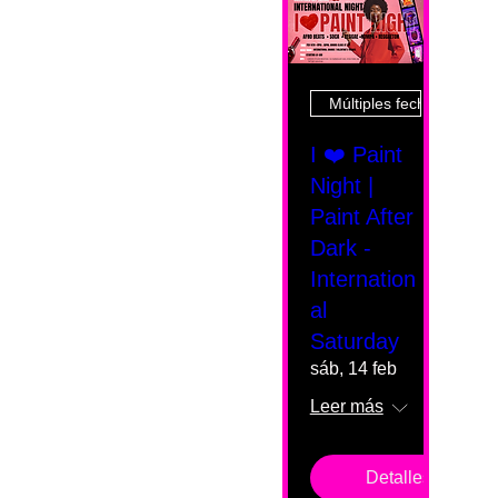
Múltiples fechas
I ❤️ Paint
Night |
Paint After
Dark -
Internation
al
Saturday
sáb, 14 feb
Leer más
Detalles