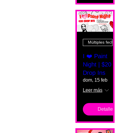
Múltiples fechas
I ❤️ Paint
Night | $20
Drop Ins
dom, 15 feb
Leer más
Detalles