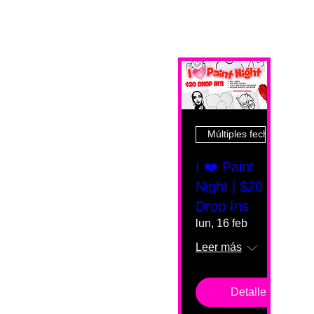
Múltiples fechas
I ❤️ Paint
Night | $20
Drop Ins
lun, 16 feb
Leer más
Detalles