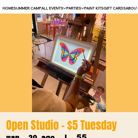
HOME
SUMMER CAMP
ALL EVENTS
PARTIES
PAINT KITS
GIFT CARDS
ABOU
Open Studio - $5 Tuesday
55
mar, 20 ago
  |  