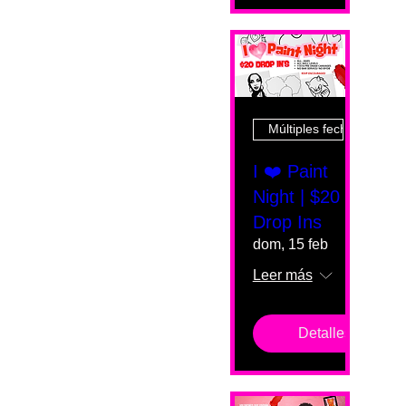
Múltiples fechas
I ❤️ Paint
Night | $20
Drop Ins
dom, 15 feb
Leer más
Detalles