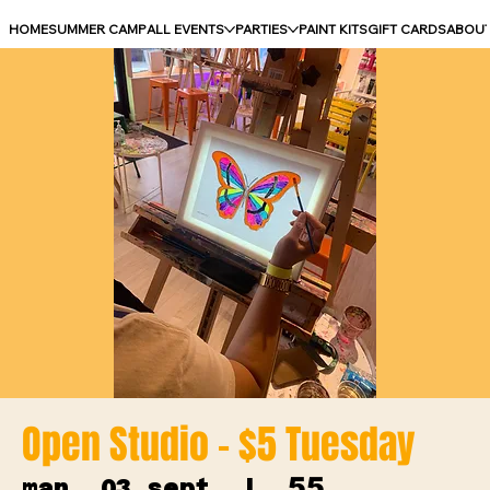
HOME
SUMMER CAMP
ALL EVENTS
PARTIES
PAINT KITS
GIFT CARDS
ABOU
Open Studio - $5 Tuesday
55
mar, 03 sept
  |  