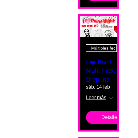
Múltiples fechas
I ❤️ Paint
Night | $20
Drop Ins
sáb, 14 feb
Leer más
Detalles