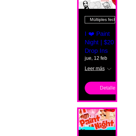
Múltiples fechas
I ❤️ Paint
Night | $20
Drop Ins
jue, 12 feb
Leer más
Detalles