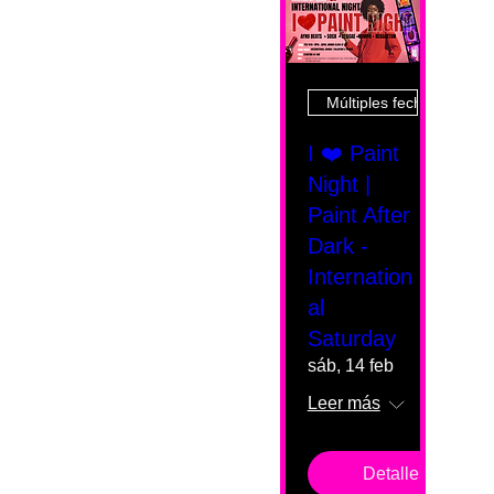
Múltiples fechas
I ❤️ Paint
Night |
Paint After
Dark -
Internation
al
Saturday
sáb, 14 feb
Leer más
Detalles