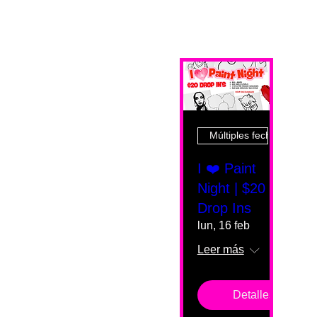
Múltiples fechas
I ❤️ Paint
Night | $20
Drop Ins
lun, 16 feb
Leer más
Detalles