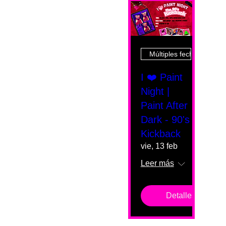
Múltiples fechas
I ❤️ Paint
Night |
Paint After
Dark - 90's
Kickback
vie, 13 feb
Leer más
Detalles