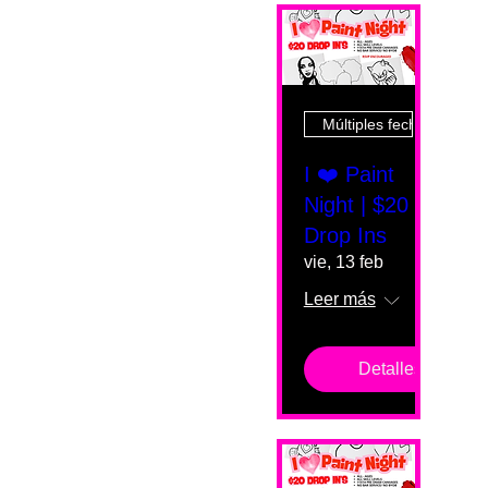
Múltiples fechas
I ❤️ Paint
Night | $20
Drop Ins
vie, 13 feb
Leer más
Detalles