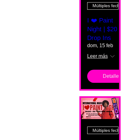
Múltiples fechas
I ❤️ Paint
Night | $20
Drop Ins
dom, 15 feb
Leer más
Detalles
Múltiples fechas