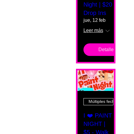
Night | $20
Drop Ins
jue, 12 feb
Leer más
Detalles
Múltiples fechas
I ❤️ PAINT
NIGHT |
$5 - Walk