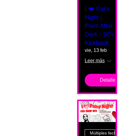
I ❤️ Paint
Night |
Paint After
Dark - 90's
Kickback
vie, 13 feb
Leer más
Detalles
Múltiples fechas