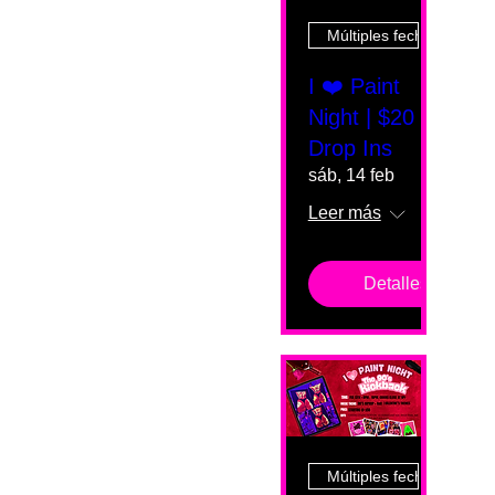
Múltiples fechas
I ❤️ Paint
Night | $20
Drop Ins
sáb, 14 feb
Leer más
Detalles
Múltiples fechas