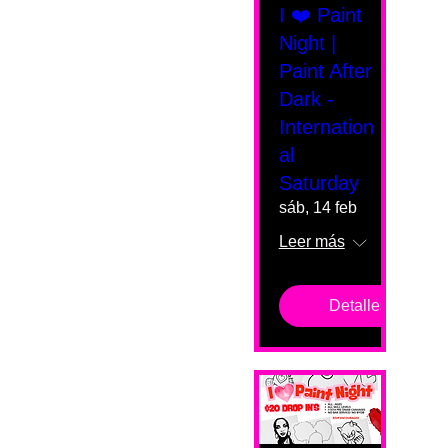
I ❤️ Paint
Night |
Paint After
Dark -
Internation
al
Saturday
sáb, 14 feb
Leer más
Detalles