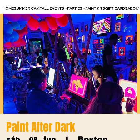
HOME
SUMMER CAMP
ALL EVENTS
PARTIES
PAINT KITS
GIFT CARDS
ABOU
Paint After Dark
Boston
sáb, 08 jun
  |  