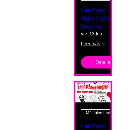
I ❤️ Paint
Night | $20
Drop Ins
vie, 13 feb
Leer más
Detalles
Múltiples fechas
I ❤️ Paint