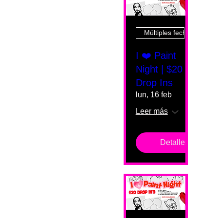
Múltiples fechas
I ❤️ Paint
Night | $20
Drop Ins
lun, 16 feb
Leer más
Detalles