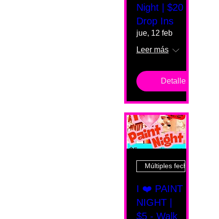
Night | $20
Drop Ins
jue, 12 feb
Leer más
Detalles
Múltiples fechas
I ❤️ PAINT
NIGHT |
$5 - Walk