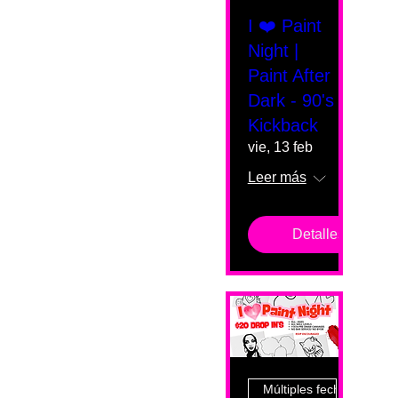
I ❤️ Paint
Night |
Paint After
Dark - 90's
Kickback
vie, 13 feb
Leer más
Detalles
Múltiples fechas