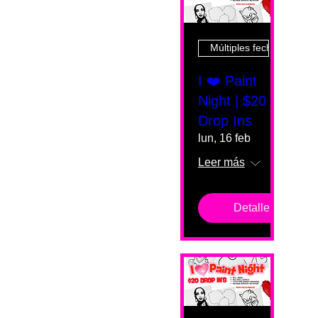
Múltiples fechas
I ❤️ Paint
Night | $20
Drop Ins
lun, 16 feb
Leer más
Detalles