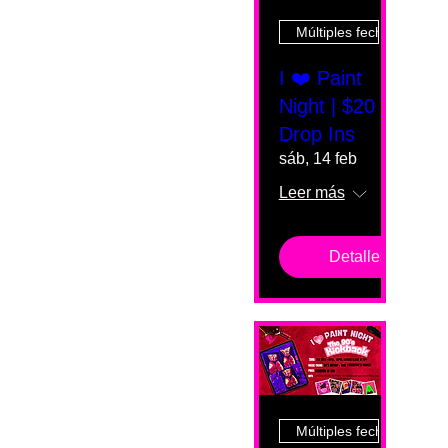
Múltiples fechas
I ❤️ Paint
Night | $20
Drop Ins
sáb, 14 feb
Leer más
Detalles
Múltiples fechas