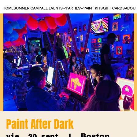
HOME
SUMMER CAMP
ALL EVENTS
PARTIES
PAINT KITS
GIFT CARDS
ABOU
Paint After Dark
Boston
vie, 20 sept
  |  