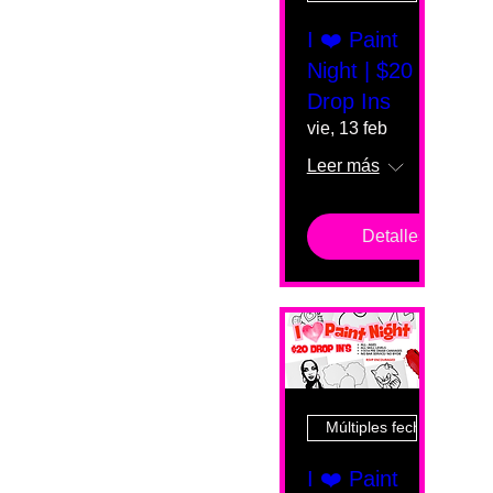
I ❤️ Paint
Night | $20
Drop Ins
vie, 13 feb
Leer más
Detalles
Múltiples fechas
I ❤️ Paint