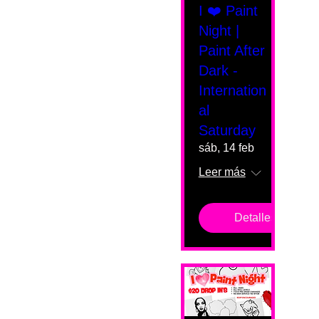
I ❤️ Paint
Night |
Paint After
Dark -
Internation
al
Saturday
sáb, 14 feb
Leer más
Detalles