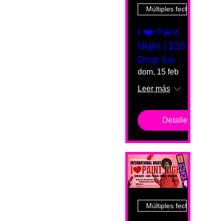
Múltiples fechas
I ❤️ Paint
Night | $20
Drop Ins
dom, 15 feb
Leer más
Detalles
Múltiples fechas