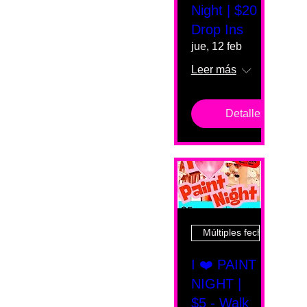
Night | $20
Drop Ins
jue, 12 feb
Leer más
Detalles
Múltiples fechas
I ❤️ PAINT
NIGHT |
$5 - Walk