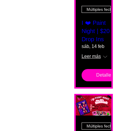
Múltiples fechas
I ❤️ Paint
Night | $20
Drop Ins
sáb, 14 feb
Leer más
Detalles
Múltiples fechas