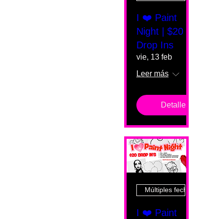
I ❤️ Paint
Night | $20
Drop Ins
vie, 13 feb
Leer más
Detalles
Múltiples fechas
I ❤️ Paint