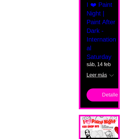
I ❤️ Paint
Night |
Paint After
Dark -
Internation
al
Saturday
sáb, 14 feb
Leer más
Detalles