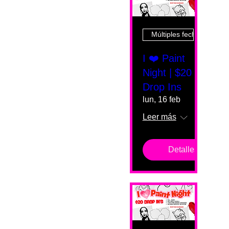
Múltiples fechas
I ❤️ Paint
Night | $20
Drop Ins
lun, 16 feb
Leer más
Detalles