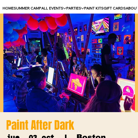
HOME
SUMMER CAMP
ALL EVENTS
PARTIES
PAINT KITS
GIFT CARDS
ABOU
Paint After Dark
Boston
jue, 03 oct
  |  