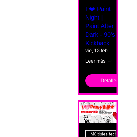
I ❤️ Paint
Night |
Paint After
Dark - 90's
Kickback
vie, 13 feb
Leer más
Detalles
Múltiples fechas