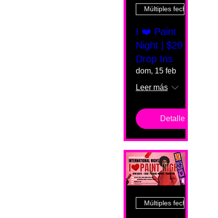
Múltiples fechas
I ❤️ Paint
Night | $20
Drop Ins
dom, 15 feb
Leer más
Detalles
Múltiples fechas