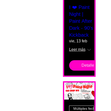
I ❤️ Paint
Night |
Paint After
Dark - 90's
Kickback
vie, 13 feb
Leer más
Detalles
Múltiples fechas