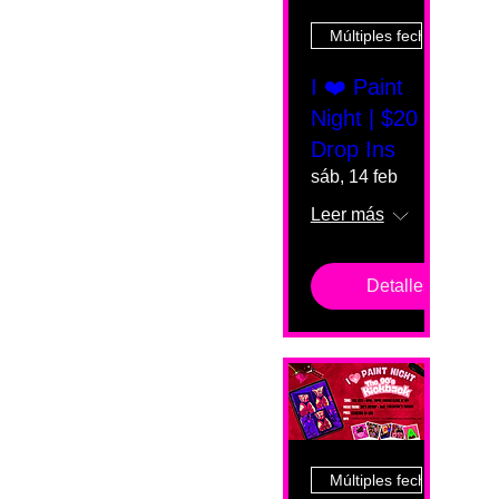
Múltiples fechas
I ❤️ Paint
Night | $20
Drop Ins
sáb, 14 feb
Leer más
Detalles
Múltiples fechas