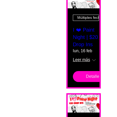
Múltiples fechas
I ❤️ Paint
Night | $20
Drop Ins
lun, 16 feb
Leer más
Detalles