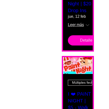
Night | $20
Drop Ins
jue, 12 feb
Leer más
Detalles
Múltiples fechas
I ❤️ PAINT
NIGHT |
$5 - Walk