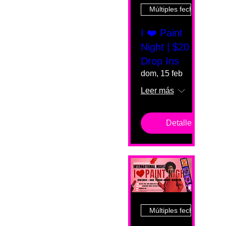
Múltiples fechas
I ❤️ Paint
Night | $20
Drop Ins
dom, 15 feb
Leer más
Detalles
Múltiples fechas