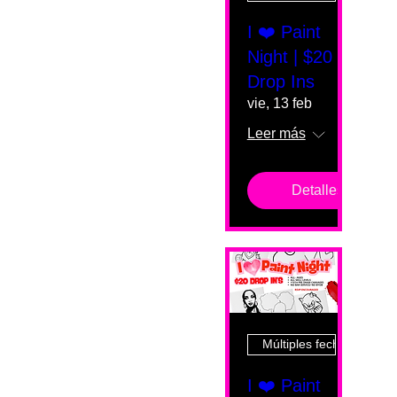
I ❤️ Paint
Night | $20
Drop Ins
vie, 13 feb
Leer más
Detalles
Múltiples fechas
I ❤️ Paint