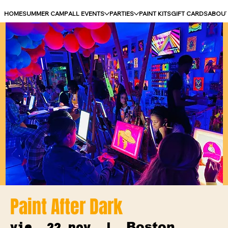
HOME
SUMMER CAMP
ALL EVENTS
PARTIES
PAINT KITS
GIFT CARDS
ABOU
Paint After Dark
Boston
vie, 22 nov
  |  