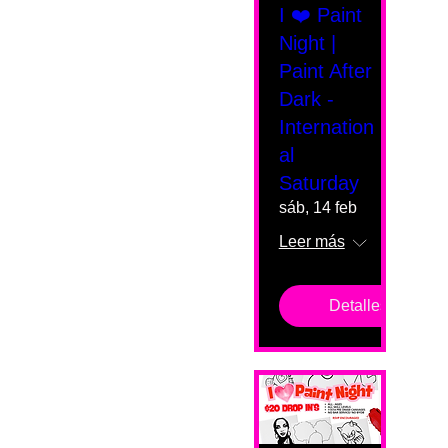
I ❤️ Paint
Night |
Paint After
Dark -
Internation
al
Saturday
sáb, 14 feb
Leer más
Detalles