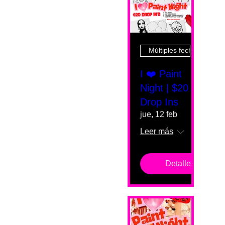
Múltiples fechas
I ❤️ Paint
Night | $20
Drop Ins
jue, 12 feb
Leer más
Detalles