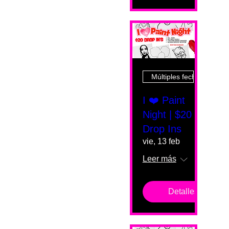
Múltiples fechas
I ❤️ Paint
Night | $20
Drop Ins
vie, 13 feb
Leer más
Detalles