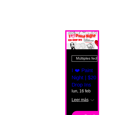
Múltiples fechas
I ❤️ Paint
Night | $20
Drop Ins
lun, 16 feb
Leer más