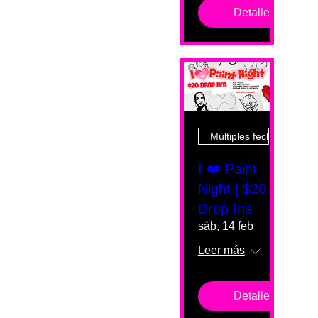
Detalles
Múltiples fechas
I ❤️ Paint
Night | $20
Drop Ins
sáb, 14 feb
Leer más
Detalles