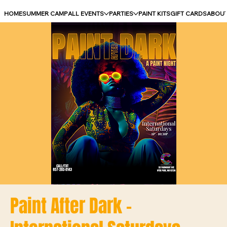
HOME
SUMMER CAMP
ALL EVENTS
PARTIES
PAINT KITS
GIFT CARDS
ABOU
Paint After Dark -