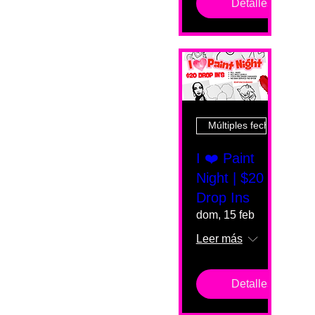
Detalles
Múltiples fechas
I ❤️ Paint
Night | $20
Drop Ins
dom, 15 feb
Leer más
Detalles