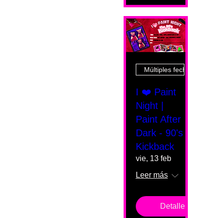
Múltiples fechas
I ❤️ Paint
Night |
Paint After
Dark - 90's
Kickback
vie, 13 feb
Leer más
Detalles