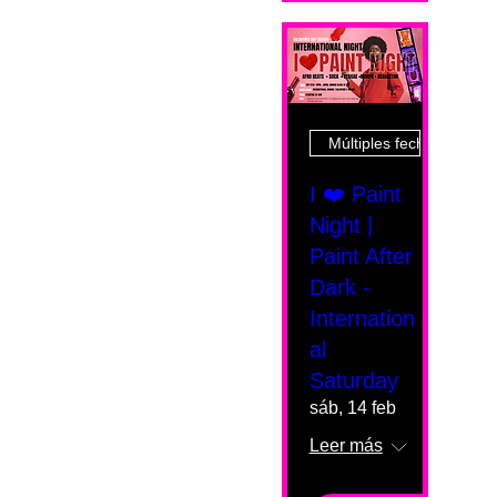
Múltiples fechas
I ❤️ Paint
Night |
Paint After
Dark -
Internation
al
Saturday
sáb, 14 feb
Leer más