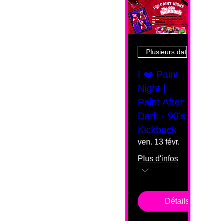
Plusieurs dates
I ❤️ Paint
Night |
Paint After
Dark - 90's
Kickback
ven. 13 févr.
Plus d'infos
Détails