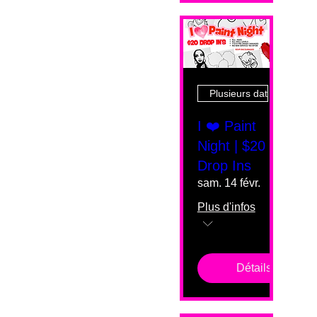
Plusieurs dates
I ❤️ Paint
Night | $20
Drop Ins
sam. 14 févr.
Plus d'infos
Détails