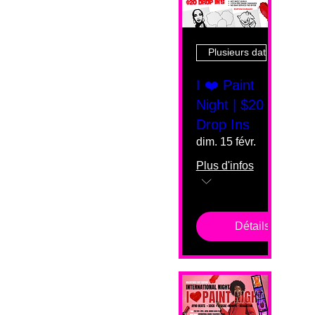
Plusieurs dates
I ❤️ Paint
Night | $20
Drop Ins
dim. 15 févr.
Plus d'infos
Détails