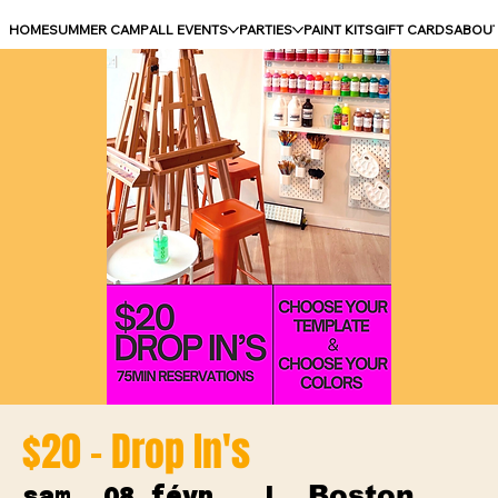
HOME
SUMMER CAMP
ALL EVENTS
PARTIES
PAINT KITS
GIFT CARDS
ABOU
$20 - Drop In's
Boston
sam. 08 févr.
  |  