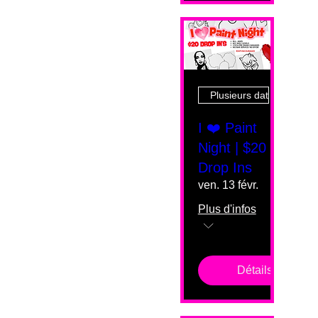
Plusieurs dates
I ❤️ Paint
Night | $20
Drop Ins
ven. 13 févr.
Plus d'infos
Détails