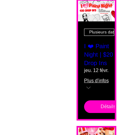
Plusieurs dates
I ❤️ Paint
Night | $20
Drop Ins
jeu. 12 févr.
Plus d'infos
Détails