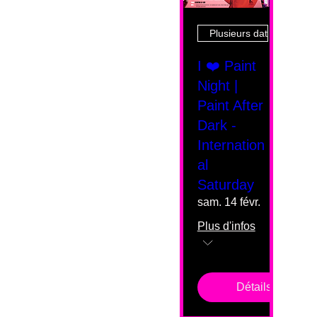
Plusieurs dates
I ❤️ Paint
Night |
Paint After
Dark -
Internation
al
Saturday
sam. 14 févr.
Plus d'infos
Détails