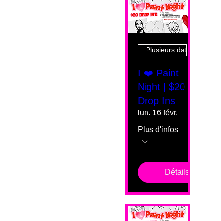
Plusieurs dates
I ❤️ Paint
Night | $20
Drop Ins
lun. 16 févr.
Plus d'infos
Détails