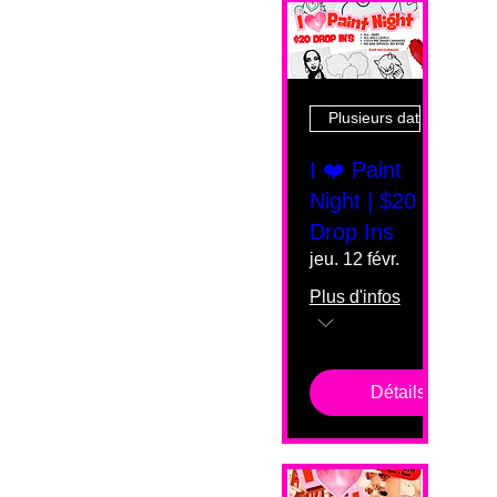
Plusieurs dates
I ❤️ Paint
Night | $20
Drop Ins
jeu. 12 févr.
Plus d'infos
Détails