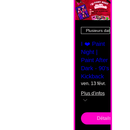
Plusieurs dates
I ❤️ Paint
Night |
Paint After
Dark - 90's
Kickback
ven. 13 févr.
Plus d'infos
Détails