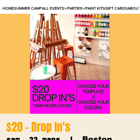
HOME
SUMMER CAMP
ALL EVENTS
PARTIES
PAINT KITS
GIFT CARDS
ABOU
$20 - Drop In's
Boston
sam. 22 mars
  |  