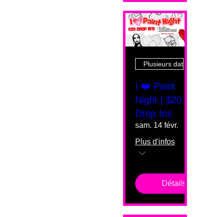
Plusieurs dates
I ❤️ Paint
Night | $20
Drop Ins
sam. 14 févr.
Plus d'infos
Détails