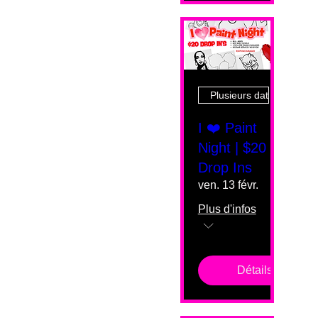
Plusieurs dates
I ❤️ Paint
Night | $20
Drop Ins
ven. 13 févr.
Plus d'infos
Détails