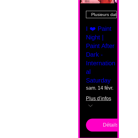
Plusieurs dates
I ❤️ Paint
Night |
Paint After
Dark -
Internation
al
Saturday
sam. 14 févr.
Plus d'infos
Détails