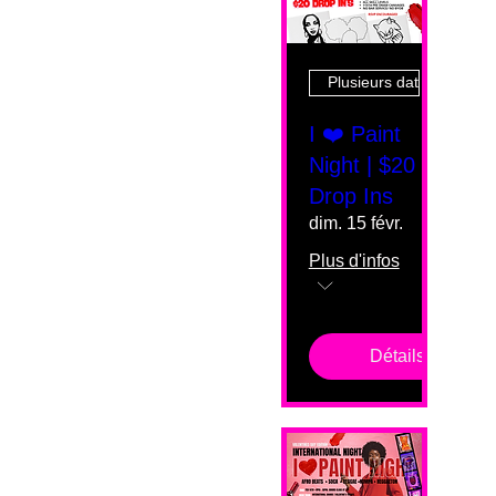
Plusieurs dates
I ❤️ Paint
Night | $20
Drop Ins
dim. 15 févr.
Plus d'infos
Détails