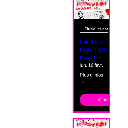
Plusieurs dates
I ❤️ Paint
Night | $20
Drop Ins
lun. 16 févr.
Plus d'infos
Détails