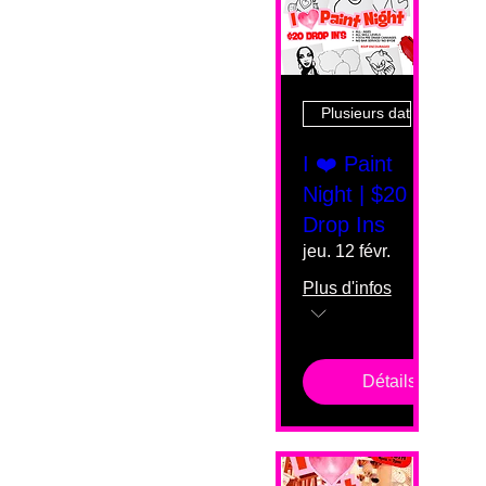
Plusieurs dates
I ❤️ Paint
Night | $20
Drop Ins
jeu. 12 févr.
Plus d'infos
Détails