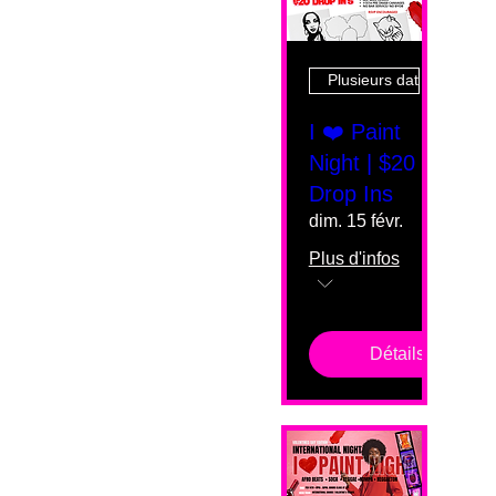
Plusieurs dates
I ❤️ Paint
Night | $20
Drop Ins
dim. 15 févr.
Plus d'infos
Détails