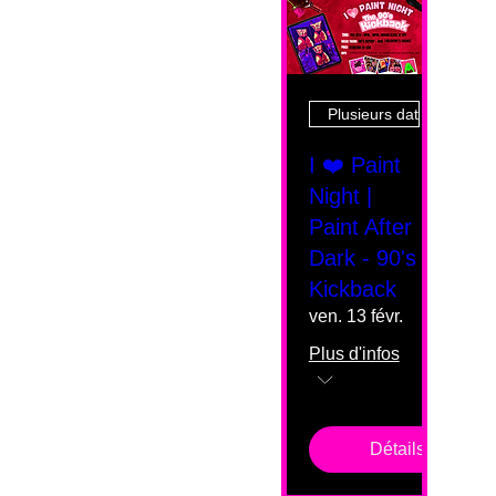
Plusieurs dates
I ❤️ Paint
Night |
Paint After
Dark - 90's
Kickback
ven. 13 févr.
Plus d'infos
Détails