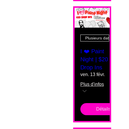
Plusieurs dates
I ❤️ Paint
Night | $20
Drop Ins
ven. 13 févr.
Plus d'infos
Détails