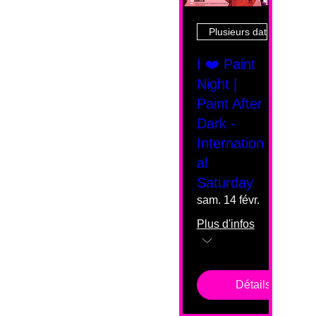
Plusieurs dates
I ❤️ Paint
Night |
Paint After
Dark -
Internation
al
Saturday
sam. 14 févr.
Plus d'infos
Détails