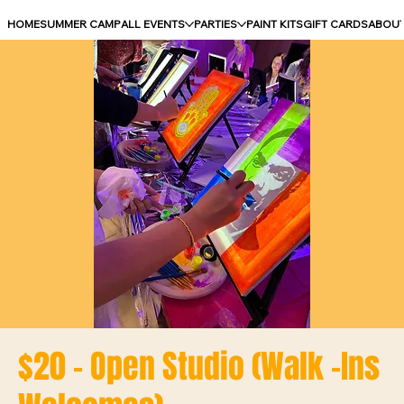
HOME
SUMMER CAMP
ALL EVENTS
PARTIES
PAINT KITS
GIFT CARDS
ABOU
$20 - Open Studio (Walk -Ins