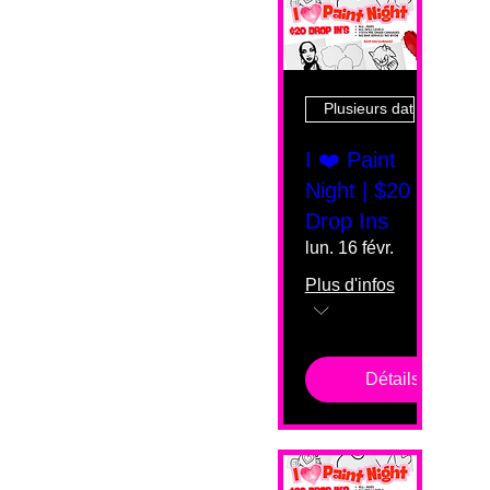
Plusieurs dates
I ❤️ Paint
Night | $20
Drop Ins
lun. 16 févr.
Plus d'infos
Détails