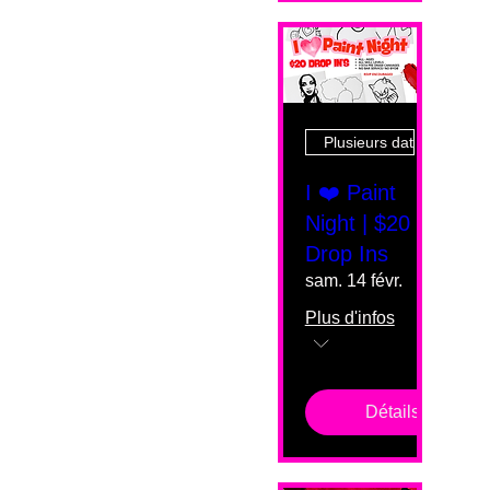
Plusieurs dates
I ❤️ Paint
Night | $20
Drop Ins
sam. 14 févr.
Plus d'infos
Détails