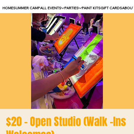
HOME
SUMMER CAMP
ALL EVENTS
PARTIES
PAINT KITS
GIFT CARDS
ABOU
$20 - Open Studio (Walk -Ins