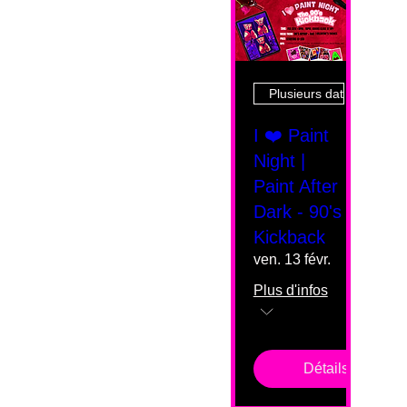
Plusieurs dates
I ❤️ Paint
Night |
Paint After
Dark - 90's
Kickback
ven. 13 févr.
Plus d'infos
Détails