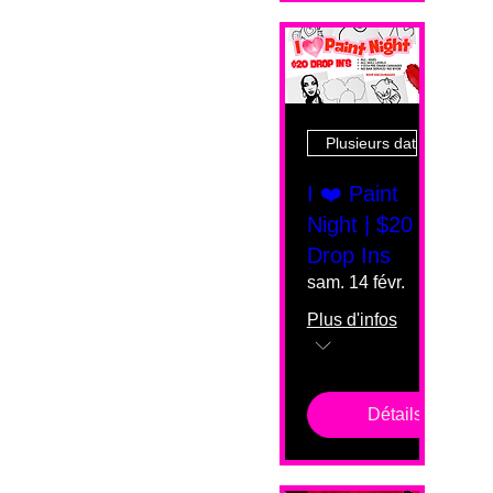
Plusieurs dates
I ❤️ Paint
Night | $20
Drop Ins
sam. 14 févr.
Plus d'infos
Détails