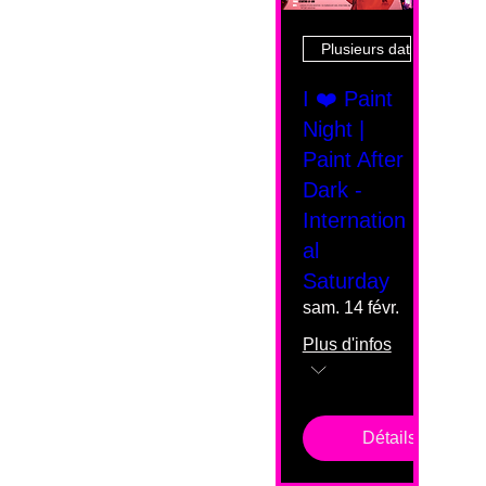
Plusieurs dates
I ❤️ Paint
Night |
Paint After
Dark -
Internation
al
Saturday
sam. 14 févr.
Plus d'infos
Détails