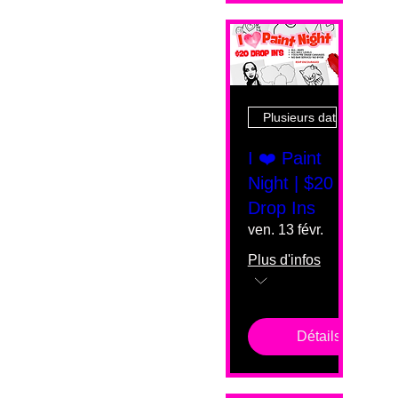
Plusieurs dates
I ❤️ Paint
Night | $20
Drop Ins
ven. 13 févr.
Plus d'infos
Détails