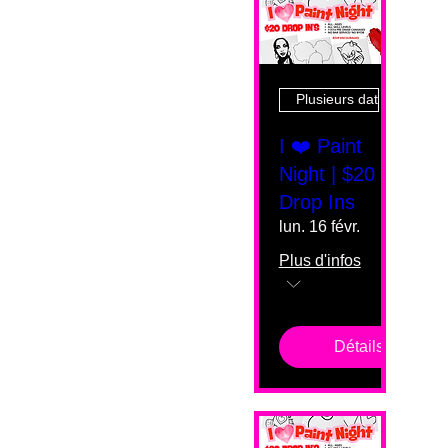
Plusieurs dates
I ❤️ Paint
Night | $20
Drop Ins
lun. 16 févr.
Plus d'infos
Détails