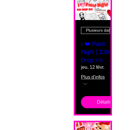
Plusieurs dates
I ❤️ Paint
Night | $20
Drop Ins
jeu. 12 févr.
Plus d'infos
Détails