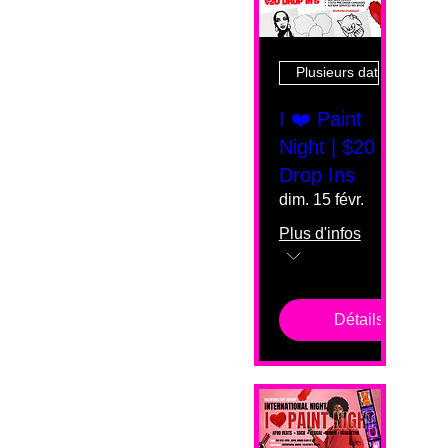
Plusieurs dates
I ❤️ Paint
Night | $20
Drop Ins
dim. 15 févr.
Plus d'infos
Détails