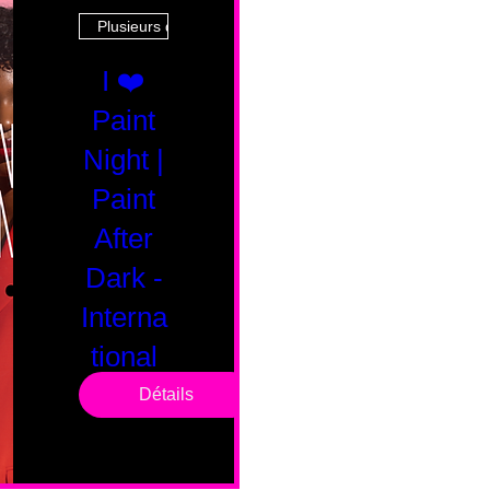
Plusieurs dates
I ❤️
Paint
Night |
Paint
After
Dark -
Interna
tional
Saturd
Détails
ay
sam. 14 févr.
Boston