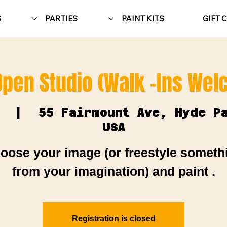
S
PARTIES
PAINT KITS
GIFT 
Open Studio (Walk -Ins We
  |  
55 Fairmount Ave, Hyde P
USA
oose your image (or freestyle someth
from your imagination) and paint .
Registration is closed