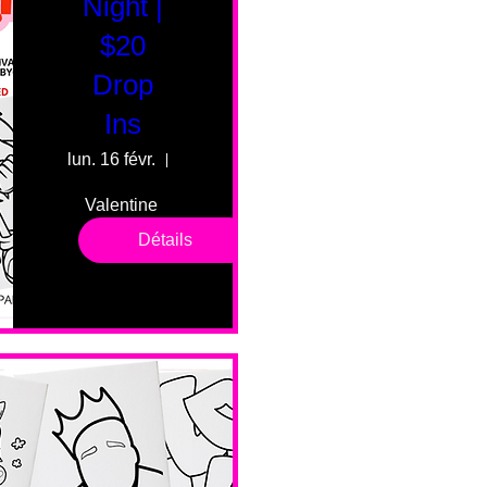
Night |
$20
Drop
Ins
lun. 16 févr.
55 Fairmount Ave
Valentine 
drop in 
Détails
sessions. 
All ages, 
all skill 
levels. No 
bar service. 
No BYOB. 