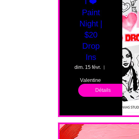
I ❤️
Paint
Night |
$20
Drop
Ins
dim. 15 févr.
55 Fairmount 
Valentine 
drop in 
Détails
sessions. 
All ages, 
all skill 
levels. No 
bar service. 
No BYOB. 