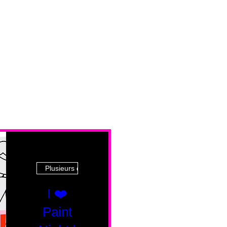
Plusieurs dates
I ❤️
Paint