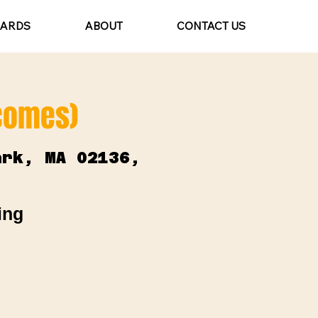
CARDS
ABOUT
CONTACT US
lcomes)
ark, MA 02136,
ing