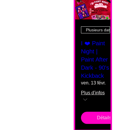
Plusieurs dates
I ❤️ Paint
Night |
Paint After
Dark - 90's
Kickback
ven. 13 févr.
Plus d'infos
Détails