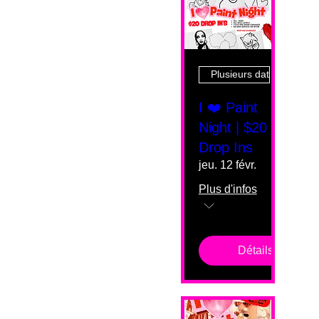
Plusieurs dates
I ❤️ Paint
Night | $20
Drop Ins
jeu. 12 févr.
Plus d'infos
Détails