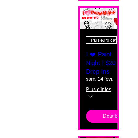
Plusieurs dates
I ❤️ Paint
Night | $20
Drop Ins
sam. 14 févr.
Plus d'infos
Détails