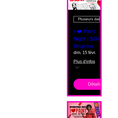
Plusieurs dates
I ❤️ Paint
Night | $20
Drop Ins
dim. 15 févr.
Plus d'infos
Détails