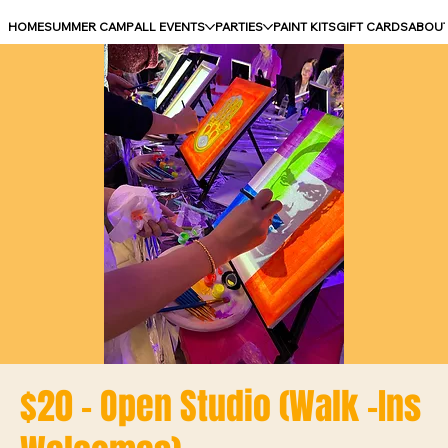
HOME
SUMMER CAMP
ALL EVENTS
PARTIES
PAINT KITS
GIFT CARDS
ABOU
$20 - Open Studio (Walk -Ins