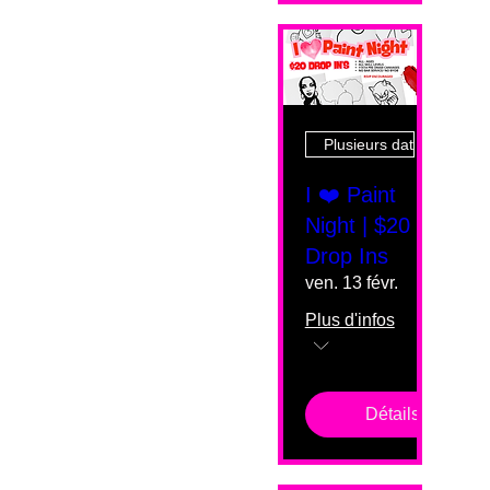
Plusieurs dates
I ❤️ Paint
Night | $20
Drop Ins
ven. 13 févr.
Plus d'infos
Détails