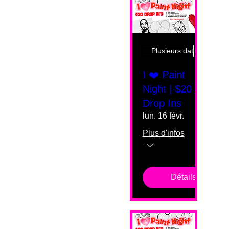
Plusieurs dates
I ❤️ Paint
Night | $20
Drop Ins
lun. 16 févr.
Plus d'infos
Détails