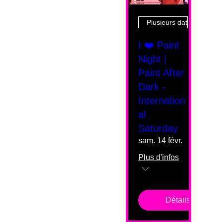
Plusieurs dates
I ❤️ Paint
Night |
Paint After
Dark -
Internation
al
Saturday
sam. 14 févr.
Plus d'infos
Détails