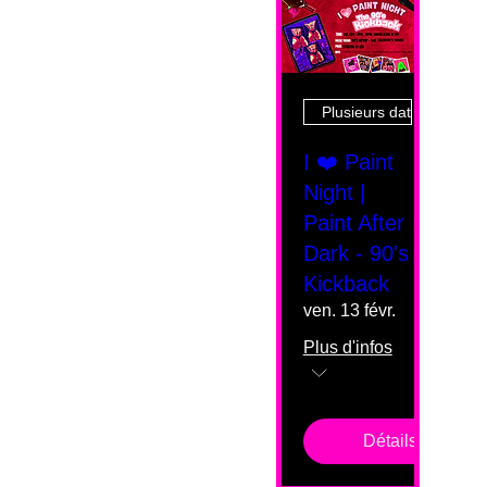
Plusieurs dates
I ❤️ Paint
Night |
Paint After
Dark - 90's
Kickback
ven. 13 févr.
Plus d'infos
Détails