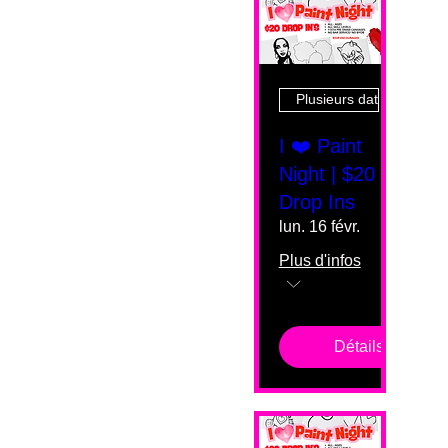
Plusieurs dates
I ❤️ Paint
Night | $20
Drop Ins
lun. 16 févr.
Plus d'infos
Détails