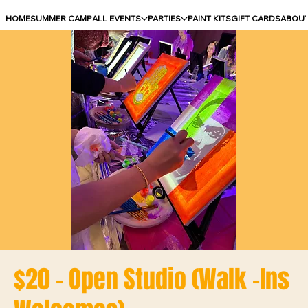
HOME
SUMMER CAMP
ALL EVENTS
PARTIES
PAINT KITS
GIFT CARDS
ABOU
$20 - Open Studio (Walk -Ins