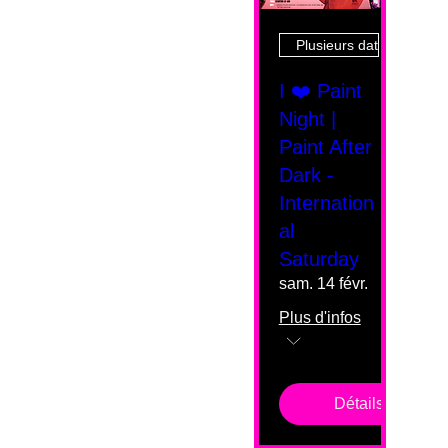
Plusieurs dates
I ❤️ Paint
Night |
Paint After
Dark -
Internation
al
Saturday
sam. 14 févr.
Plus d'infos
Détails