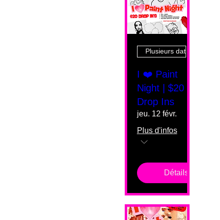
Plusieurs dates
I ❤️ Paint
Night | $20
Drop Ins
jeu. 12 févr.
Plus d'infos
Détails