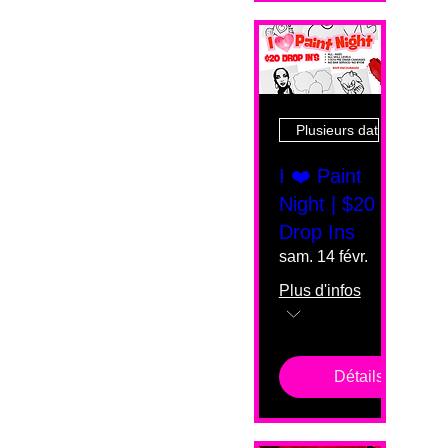
Plusieurs dates
I ❤️ Paint
Night | $20
Drop Ins
sam. 14 févr.
Plus d'infos
Détails