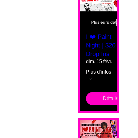
Plusieurs dates
I ❤️ Paint
Night | $20
Drop Ins
dim. 15 févr.
Plus d'infos
Détails