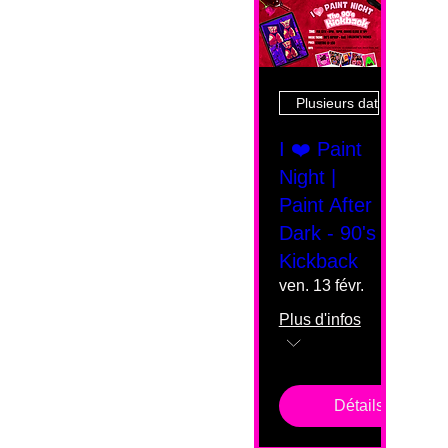
Plusieurs dates
I ❤️ Paint
Night |
Paint After
Dark - 90's
Kickback
ven. 13 févr.
Plus d'infos
Détails