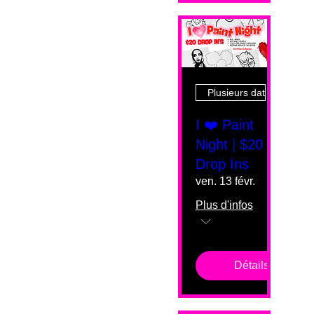
Plusieurs dates
I ❤️ Paint
Night | $20
Drop Ins
ven. 13 févr.
Plus d'infos
Détails