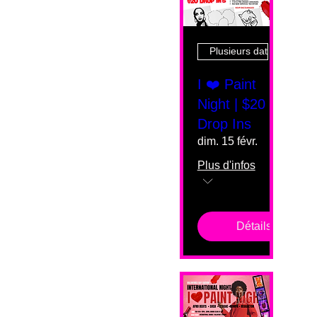
Plusieurs dates
I ❤️ Paint
Night | $20
Drop Ins
dim. 15 févr.
Plus d'infos
Détails