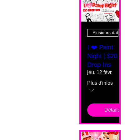
Plusieurs dates
I ❤️ Paint
Night | $20
Drop Ins
jeu. 12 févr.
Plus d'infos
Détails