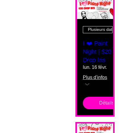
Plusieurs dates
I ❤️ Paint
Night | $20
Drop Ins
lun. 16 févr.
Plus d'infos
Détails