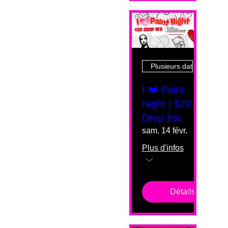
Plusieurs dates
I ❤️ Paint
Night | $20
Drop Ins
sam. 14 févr.
Plus d'infos
Détails