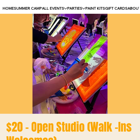
HOME
SUMMER CAMP
ALL EVENTS
PARTIES
PAINT KITS
GIFT CARDS
ABOU
$20 - Open Studio (Walk -Ins