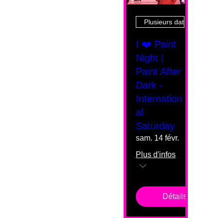
Plusieurs dates
I ❤️ Paint
Night |
Paint After
Dark -
Internation
al
Saturday
sam. 14 févr.
Plus d'infos
Détails