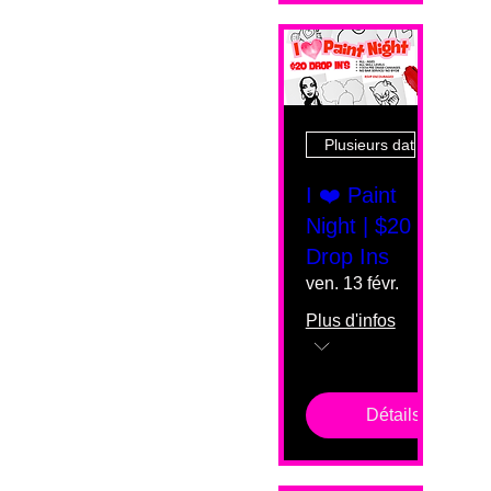
Plusieurs dates
I ❤️ Paint
Night | $20
Drop Ins
ven. 13 févr.
Plus d'infos
Détails