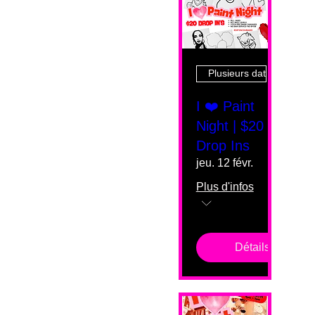
Plusieurs dates
I ❤️ Paint
Night | $20
Drop Ins
jeu. 12 févr.
Plus d'infos
Détails