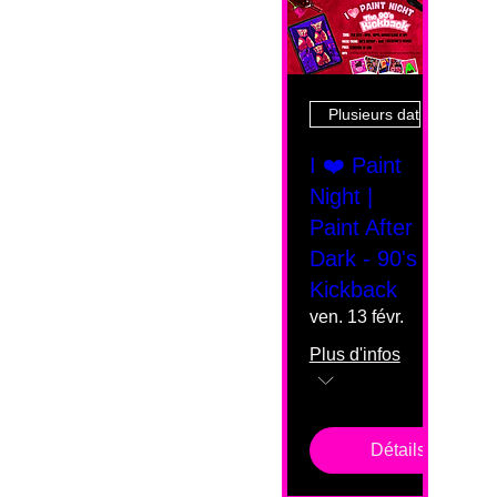
Plusieurs dates
I ❤️ Paint
Night |
Paint After
Dark - 90's
Kickback
ven. 13 févr.
Plus d'infos
Détails