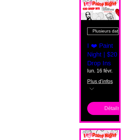
Plusieurs dates
I ❤️ Paint
Night | $20
Drop Ins
lun. 16 févr.
Plus d'infos
Détails