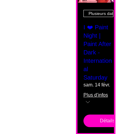
Plusieurs dates
I ❤️ Paint
Night |
Paint After
Dark -
Internation
al
Saturday
sam. 14 févr.
Plus d'infos
Détails