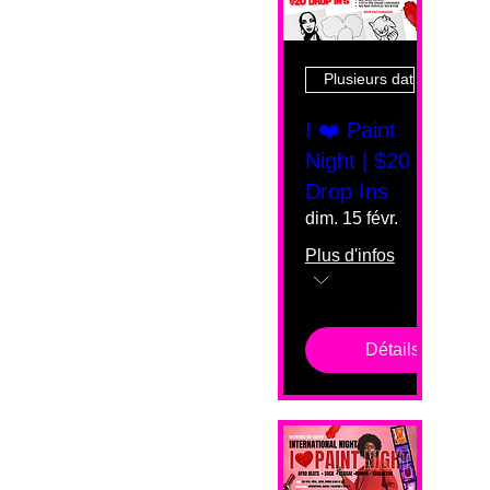
Plusieurs dates
I ❤️ Paint
Night | $20
Drop Ins
dim. 15 févr.
Plus d'infos
Détails