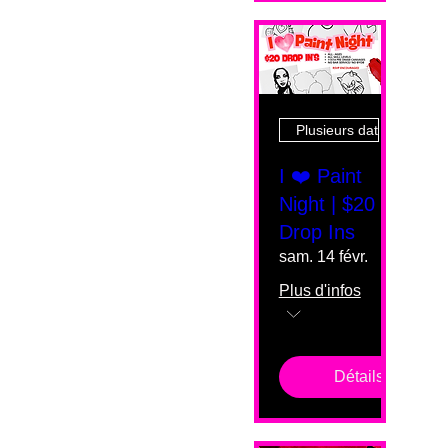
Plusieurs dates
I ❤️ Paint
Night | $20
Drop Ins
sam. 14 févr.
Plus d'infos
Détails