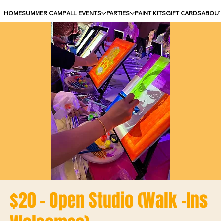
HOME
SUMMER CAMP
ALL EVENTS
PARTIES
PAINT KITS
GIFT CARDS
ABOU
$20 - Open Studio (Walk -Ins