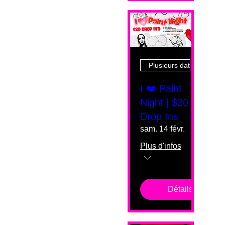
Plusieurs dates
I ❤️ Paint
Night | $20
Drop Ins
sam. 14 févr.
Plus d'infos
Détails