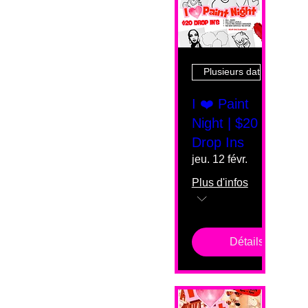
Plusieurs dates
I ❤️ Paint
Night | $20
Drop Ins
jeu. 12 févr.
Plus d'infos
Détails