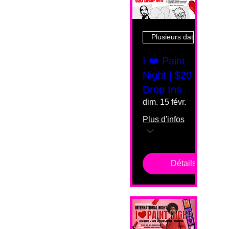
Plusieurs dates
I ❤️ Paint
Night | $20
Drop Ins
dim. 15 févr.
Plus d'infos
Détails