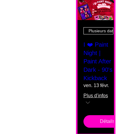
Plusieurs dates
I ❤️ Paint
Night |
Paint After
Dark - 90's
Kickback
ven. 13 févr.
Plus d'infos
Détails