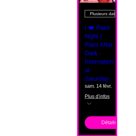
Plusieurs dates
I ❤️ Paint
Night |
Paint After
Dark -
Internation
al
Saturday
sam. 14 févr.
Plus d'infos
Détails