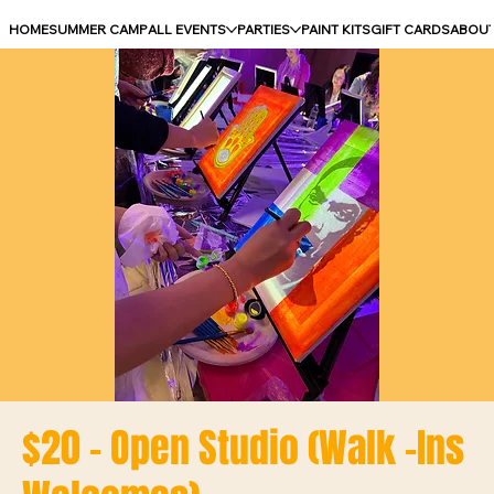
HOME
SUMMER CAMP
ALL EVENTS
PARTIES
PAINT KITS
GIFT CARDS
ABOU
$20 - Open Studio (Walk -Ins