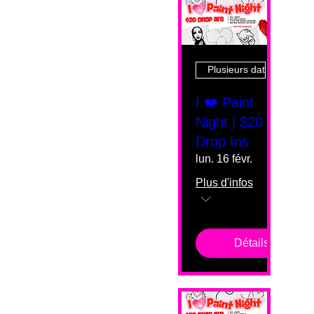
Plusieurs dates
I ❤️ Paint
Night | $20
Drop Ins
lun. 16 févr.
Plus d'infos
Détails