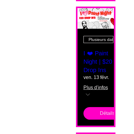
Plusieurs dates
I ❤️ Paint
Night | $20
Drop Ins
ven. 13 févr.
Plus d'infos
Détails