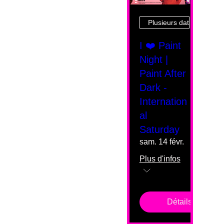
Plusieurs dates
I ❤️ Paint
Night |
Paint After
Dark -
Internation
al
Saturday
sam. 14 févr.
Plus d'infos
Détails