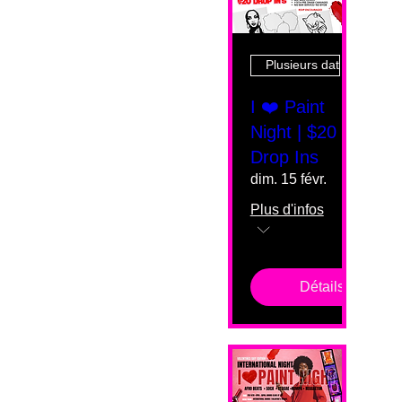
Plusieurs dates
I ❤️ Paint
Night | $20
Drop Ins
dim. 15 févr.
Plus d'infos
Détails