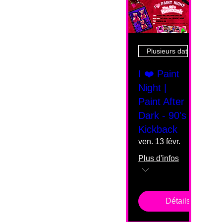
Plusieurs dates
I ❤️ Paint
Night |
Paint After
Dark - 90's
Kickback
ven. 13 févr.
Plus d'infos
Détails