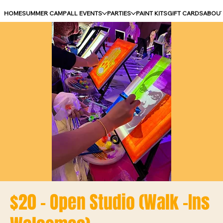
HOME
SUMMER CAMP
ALL EVENTS
PARTIES
PAINT KITS
GIFT CARDS
ABOU
$20 - Open Studio (Walk -Ins