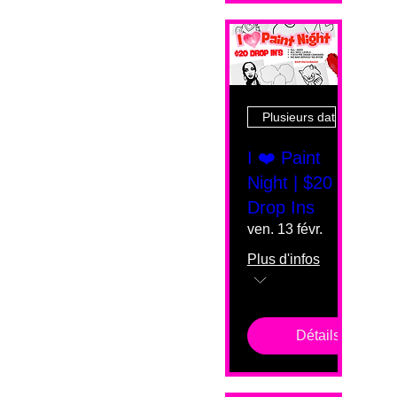
Plusieurs dates
I ❤️ Paint
Night | $20
Drop Ins
ven. 13 févr.
Plus d'infos
Détails