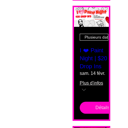
Plusieurs dates
I ❤️ Paint
Night | $20
Drop Ins
sam. 14 févr.
Plus d'infos
Détails