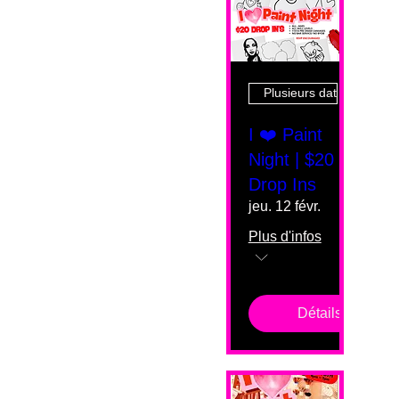
Plusieurs dates
I ❤️ Paint
Night | $20
Drop Ins
jeu. 12 févr.
Plus d'infos
Détails