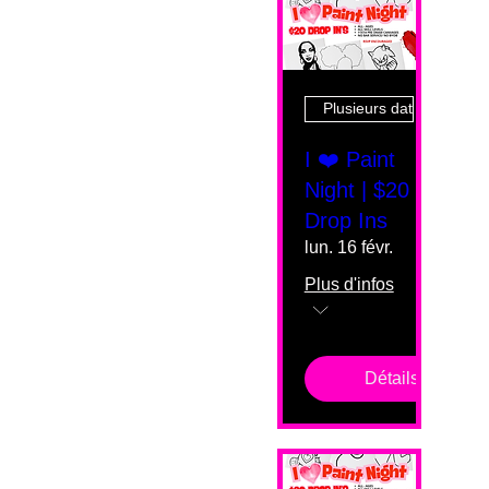
Plusieurs dates
I ❤️ Paint
Night | $20
Drop Ins
lun. 16 févr.
Plus d'infos
Détails