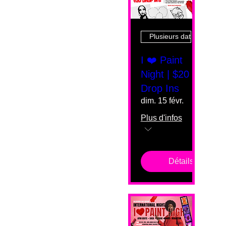
Plusieurs dates
I ❤️ Paint
Night | $20
Drop Ins
dim. 15 févr.
Plus d'infos
Détails