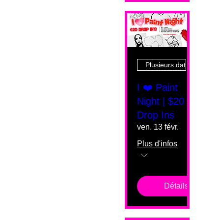
Plusieurs dates
I ❤️ Paint
Night | $20
Drop Ins
ven. 13 févr.
Plus d'infos
Détails