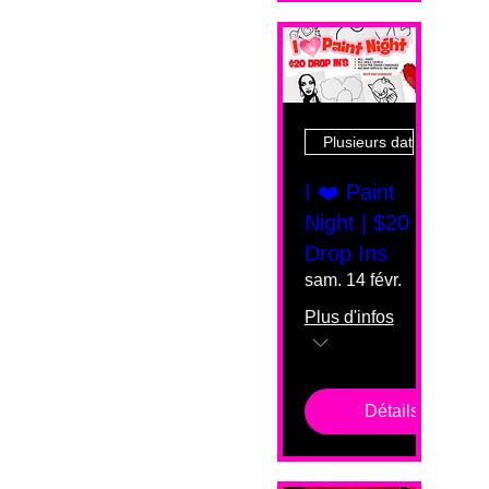
Plusieurs dates
I ❤️ Paint
Night | $20
Drop Ins
sam. 14 févr.
Plus d'infos
Détails