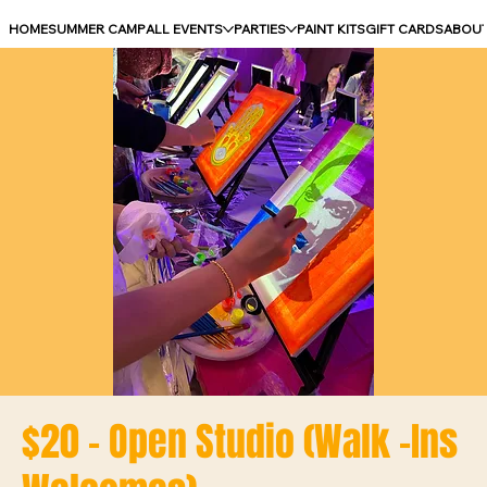
HOME
SUMMER CAMP
ALL EVENTS
PARTIES
PAINT KITS
GIFT CARDS
ABOU
$20 - Open Studio (Walk -Ins