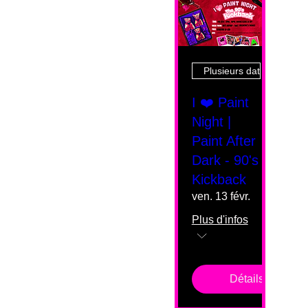
Plusieurs dates
I ❤️ Paint
Night |
Paint After
Dark - 90's
Kickback
ven. 13 févr.
Plus d'infos
Détails