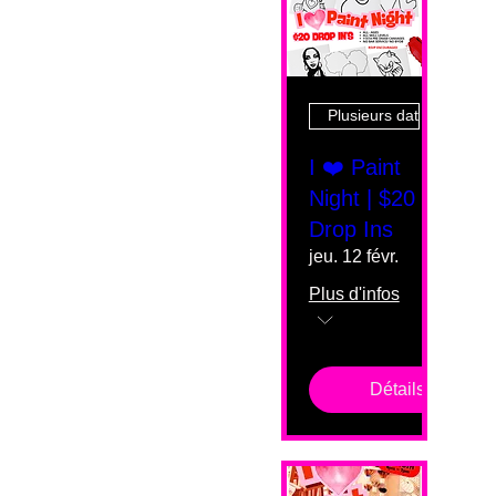
Plusieurs dates
I ❤️ Paint
Night | $20
Drop Ins
jeu. 12 févr.
Plus d'infos
Détails