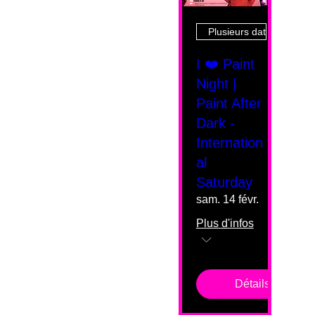
Plusieurs dates
I ❤️ Paint
Night |
Paint After
Dark -
Internation
al
Saturday
sam. 14 févr.
Plus d'infos
Détails