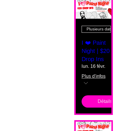
Plusieurs dates
I ❤️ Paint
Night | $20
Drop Ins
lun. 16 févr.
Plus d'infos
Détails