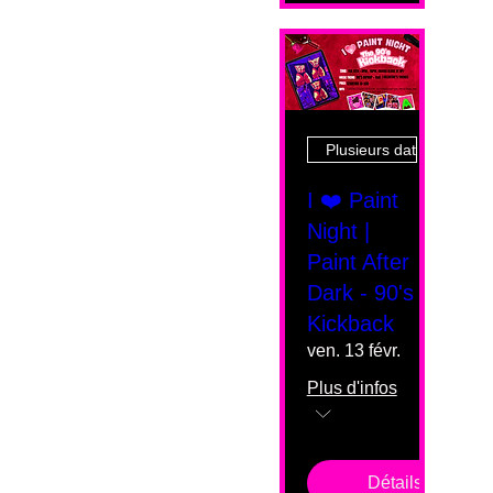
Plusieurs dates
I ❤️ Paint
Night |
Paint After
Dark - 90's
Kickback
ven. 13 févr.
Plus d'infos
Détails