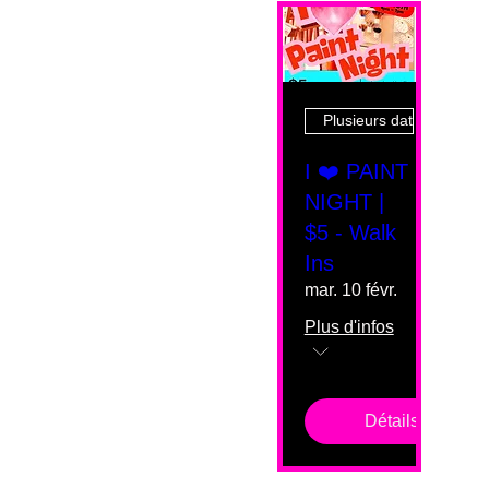
Plusieurs dates
I ❤️ PAINT
NIGHT |
$5 - Walk
Ins
mar. 10 févr.
Plus d'infos
Détails