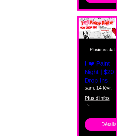
Plusieurs dates
I ❤️ Paint
Night | $20
Drop Ins
sam. 14 févr.
Plus d'infos
Détails