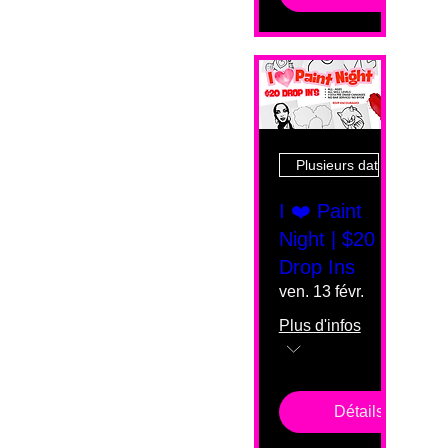
Plusieurs dates
I ❤️ Paint
Night | $20
Drop Ins
ven. 13 févr.
Plus d'infos
Détails