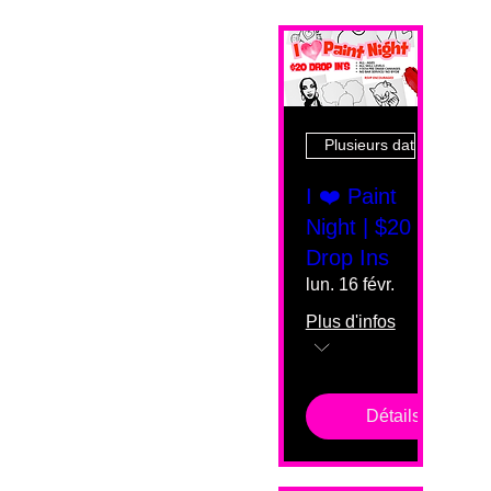
Plusieurs dates
I ❤️ Paint
Night | $20
Drop Ins
lun. 16 févr.
Plus d'infos
Détails