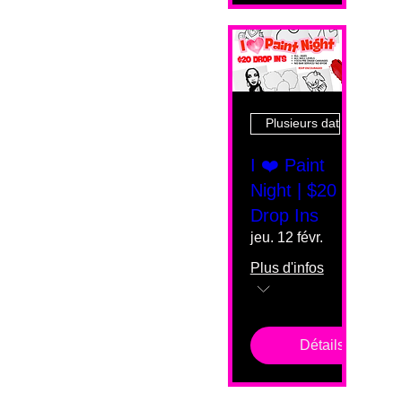
Plusieurs dates
I ❤️ Paint
Night | $20
Drop Ins
jeu. 12 févr.
Plus d'infos
Détails