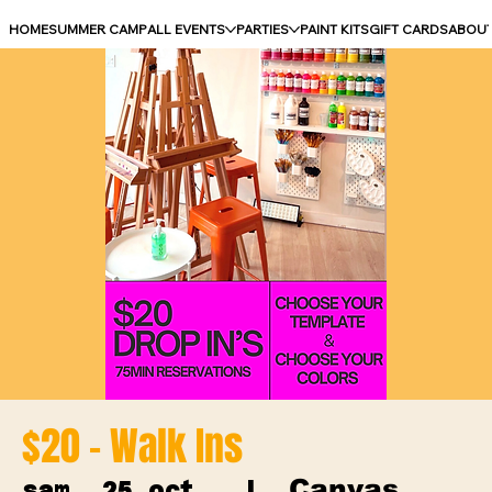
HOME
SUMMER CAMP
ALL EVENTS
PARTIES
PAINT KITS
GIFT CARDS
ABOU
$20 - Walk Ins
Canvas
sam. 25 oct.
  |  