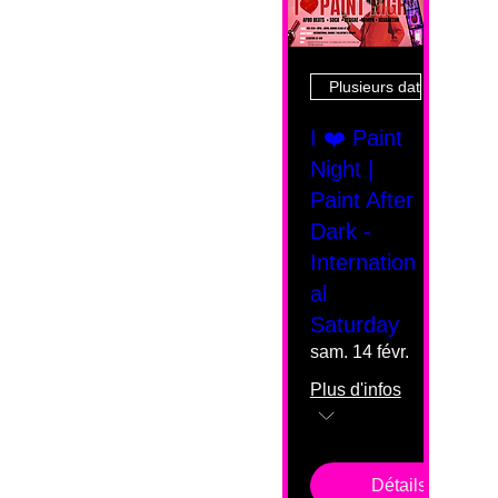
Plusieurs dates
I ❤️ Paint
Night |
Paint After
Dark -
Internation
al
Saturday
sam. 14 févr.
Plus d'infos
Détails