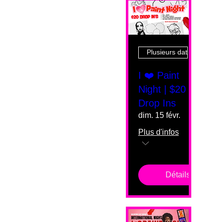
Plusieurs dates
I ❤️ Paint
Night | $20
Drop Ins
dim. 15 févr.
Plus d'infos
Détails