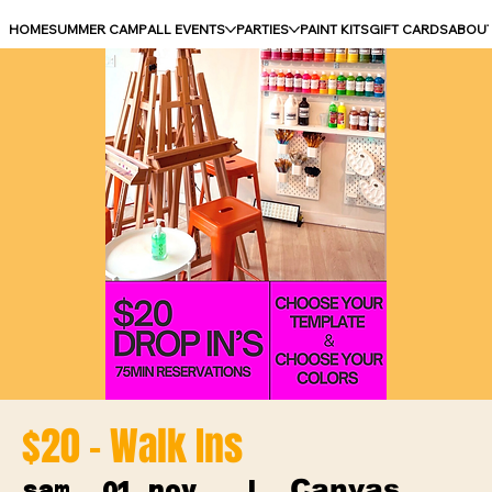
HOME
SUMMER CAMP
ALL EVENTS
PARTIES
PAINT KITS
GIFT CARDS
ABOU
$20 - Walk Ins
Canvas
sam. 01 nov.
  |  