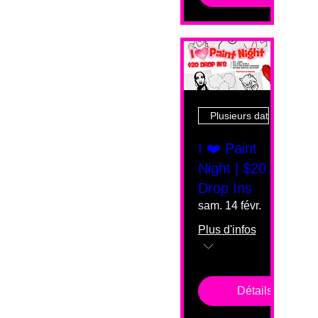
Plusieurs dates
I ❤️ Paint
Night | $20
Drop Ins
sam. 14 févr.
Plus d'infos
Détails