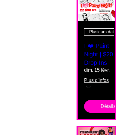
Plusieurs dates
I ❤️ Paint
Night | $20
Drop Ins
dim. 15 févr.
Plus d'infos
Détails