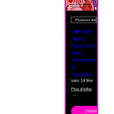
Plusieurs dates
I ❤️ Paint
Night |
Paint After
Dark -
Internation
al
Saturday
sam. 14 févr.
Plus d'infos
Détails