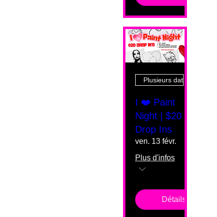
Plusieurs dates
I ❤️ Paint
Night | $20
Drop Ins
ven. 13 févr.
Plus d'infos
Détails