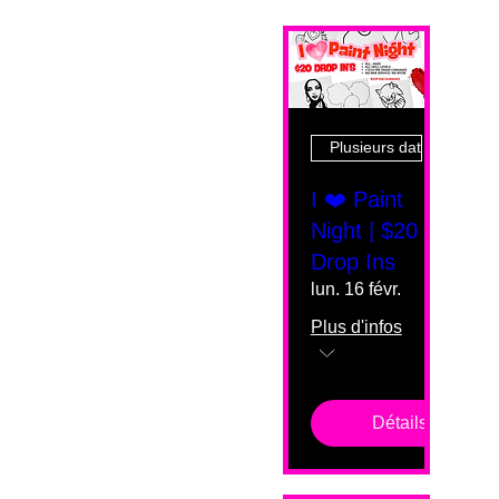
Plusieurs dates
I ❤️ Paint
Night | $20
Drop Ins
lun. 16 févr.
Plus d'infos
Détails