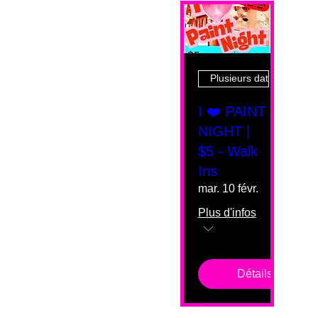
Plusieurs dates
I ❤️ PAINT
NIGHT |
$5 - Walk
Ins
mar. 10 févr.
Plus d'infos
Détails