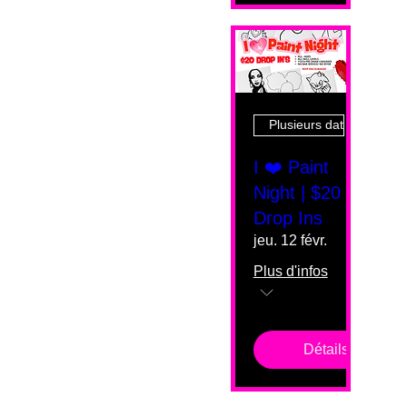
Plusieurs dates
I ❤️ Paint
Night | $20
Drop Ins
jeu. 12 févr.
Plus d'infos
Détails