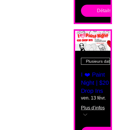
Détails
Plusieurs dates
I ❤️ Paint
Night | $20
Drop Ins
ven. 13 févr.
Plus d'infos