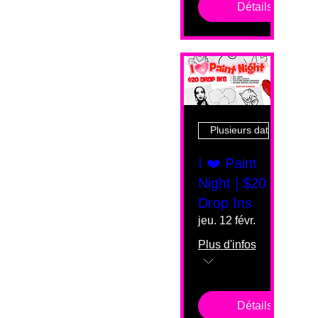
Détails
Plusieurs dates
I ❤️ Paint
Night | $20
Drop Ins
jeu. 12 févr.
Plus d'infos
Détails