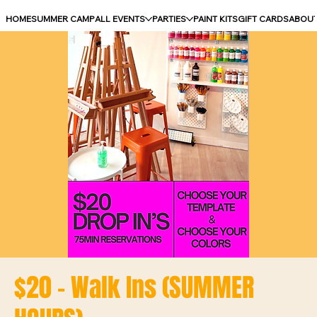
HOME
SUMMER CAMP
ALL EVENTS
PARTIES
PAINT KITS
GIFT CARDS
ABOU
$20 - Walk Ins (SUMMER