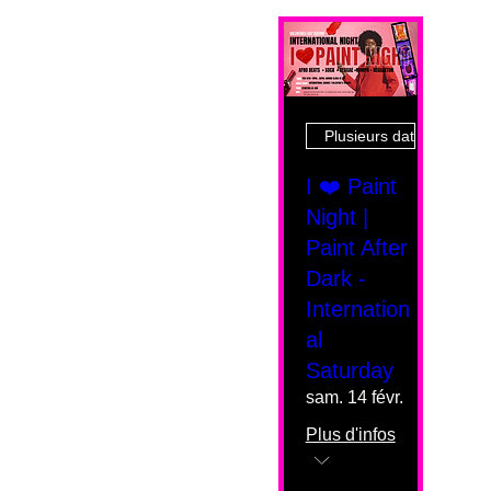
Plusieurs dates
I ❤️ Paint
Night |
Paint After
Dark -
Internation
al
Saturday
sam. 14 févr.
Plus d'infos