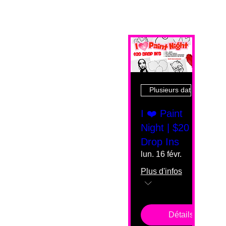
Plusieurs dates
I ❤️ Paint
Night | $20
Drop Ins
lun. 16 févr.
Plus d'infos
Détails