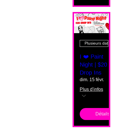
Plusieurs dates
I ❤️ Paint
Night | $20
Drop Ins
dim. 15 févr.
Plus d'infos
Détails