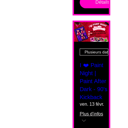
Détails
Plusieurs dates
I ❤️ Paint
Night |
Paint After
Dark - 90's
Kickback
ven. 13 févr.
Plus d'infos