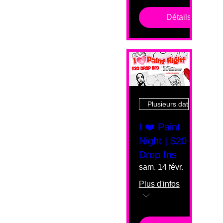
Détails
Plusieurs dates
I ❤️ Paint
Night | $20
Drop Ins
sam. 14 févr.
Plus d'infos