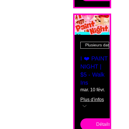
Plusieurs dates
I ❤️ PAINT
NIGHT |
$5 - Walk
Ins
mar. 10 févr.
Plus d'infos
Détails