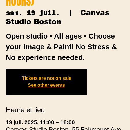
HOURS)
Canvas
sam. 19 juil.
  |  
Studio Boston
Open studio • All ages • Choose
your image & Paint! No Stress &
No experience needed.
Tickets are not on sale
See other events
Heure et lieu
19 juil. 2025, 11:00 – 18:00
Canvas Studio Boston, 55 Fairmount Ave,