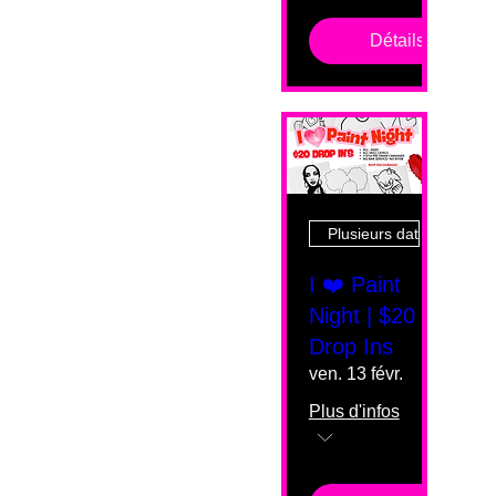
Détails
Plusieurs dates
I ❤️ Paint
Night | $20
Drop Ins
ven. 13 févr.
Plus d'infos