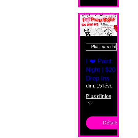
Plusieurs dates
I ❤️ Paint
Night | $20
Drop Ins
dim. 15 févr.
Plus d'infos
Détails