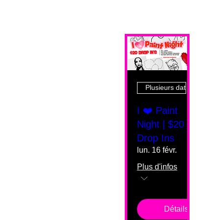
Plusieurs dates
I ❤️ Paint
Night | $20
Drop Ins
lun. 16 févr.
Plus d'infos
Détails