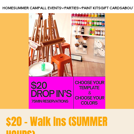
HOME
SUMMER CAMP
ALL EVENTS
PARTIES
PAINT KITS
GIFT CARDS
ABOU
$20 - Walk Ins (SUMMER