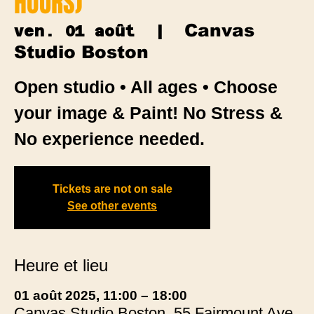
HOURS)
Canvas
ven. 01 août
  |  
Studio Boston
Open studio • All ages • Choose
your image & Paint! No Stress &
No experience needed.
Tickets are not on sale
See other events
Heure et lieu
01 août 2025, 11:00 – 18:00
Canvas Studio Boston, 55 Fairmount Ave,