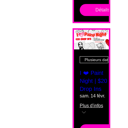
Détails
Plusieurs dates
I ❤️ Paint
Night | $20
Drop Ins
sam. 14 févr.
Plus d'infos