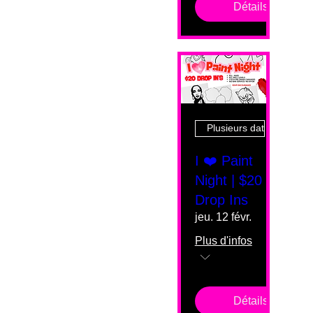
Détails
Plusieurs dates
I ❤️ Paint
Night | $20
Drop Ins
jeu. 12 févr.
Plus d'infos
Détails