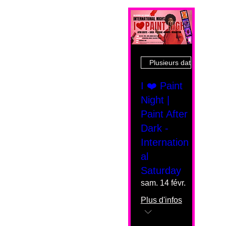
Plusieurs dates
I ❤️ Paint
Night |
Paint After
Dark -
Internation
al
Saturday
sam. 14 févr.
Plus d'infos