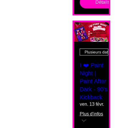
Détails
Plusieurs dates
I ❤️ Paint
Night |
Paint After
Dark - 90's
Kickback
ven. 13 févr.
Plus d'infos