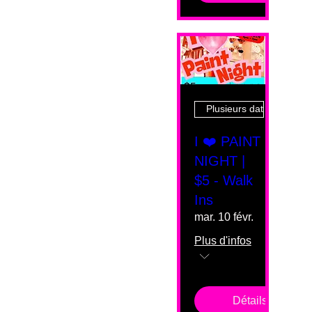
Plusieurs dates
I ❤️ PAINT
NIGHT |
$5 - Walk
Ins
mar. 10 févr.
Plus d'infos
Détails