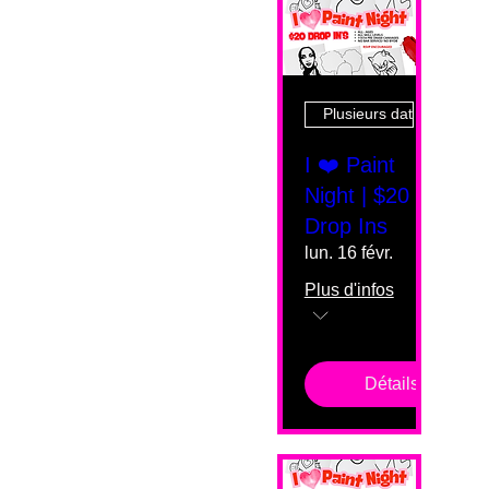
Plusieurs dates
I ❤️ Paint
Night | $20
Drop Ins
lun. 16 févr.
Plus d'infos
Détails