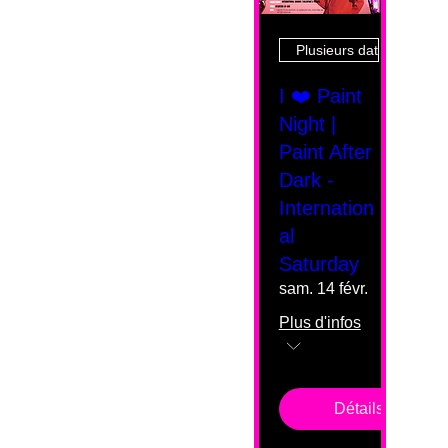
Plusieurs dates
I ❤️ Paint
Night |
Paint After
Dark -
Internation
al
Saturday
sam. 14 févr.
Plus d'infos
Détails