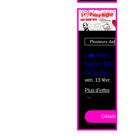
Plusieurs dates
I ❤️ Paint
Night | $20
Drop Ins
ven. 13 févr.
Plus d'infos
Détails