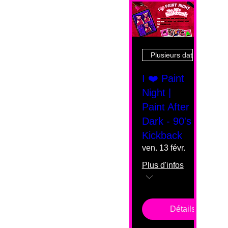
Plusieurs dates
I ❤️ Paint
Night |
Paint After
Dark - 90's
Kickback
ven. 13 févr.
Plus d'infos
Détails