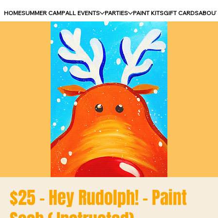
HOME
SUMMER CAMP
ALL EVENTS
PARTIES
PAINT KITS
GIFT CARDS
ABOU
$25 - Hey Rudolph! - Paint