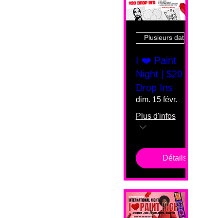
Plusieurs dates
I ❤️ Paint
Night | $20
Drop Ins
dim. 15 févr.
Plus d'infos
Détails