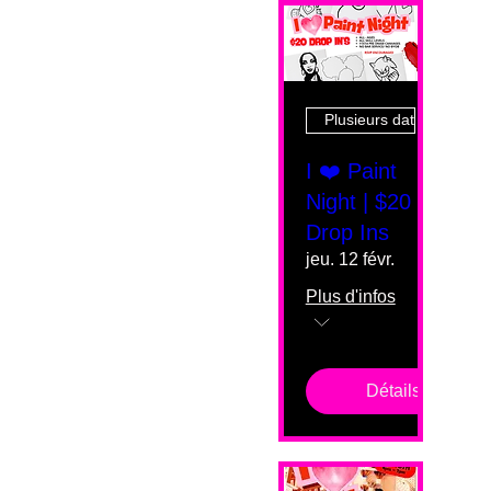
Plusieurs dates
I ❤️ Paint
Night | $20
Drop Ins
jeu. 12 févr.
Plus d'infos
Détails