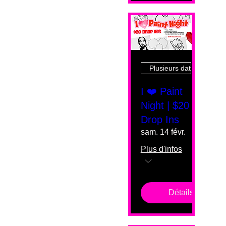
Plusieurs dates
I ❤️ Paint
Night | $20
Drop Ins
sam. 14 févr.
Plus d'infos
Détails