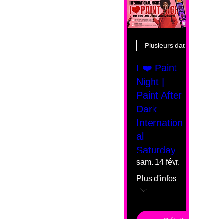
Plusieurs dates
I ❤️ Paint
Night |
Paint After
Dark -
Internation
al
Saturday
sam. 14 févr.
Plus d'infos