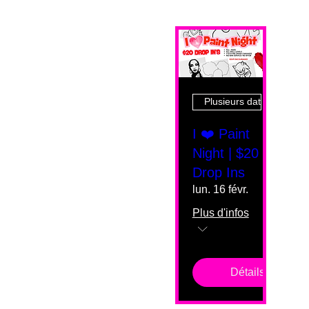
Plusieurs dates
I ❤️ Paint
Night | $20
Drop Ins
lun. 16 févr.
Plus d'infos
Détails