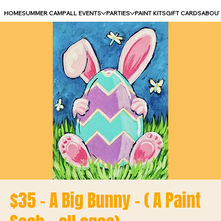
HOME
SUMMER CAMP
ALL EVENTS
PARTIES
PAINT KITS
GIFT CARDS
ABOU
$35 - A Big Bunny - ( A Paint