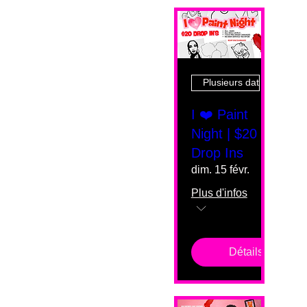
Plusieurs dates
I ❤️ Paint
Night | $20
Drop Ins
dim. 15 févr.
Plus d'infos
Détails