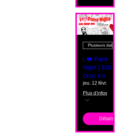
Plusieurs dates
I ❤️ Paint
Night | $20
Drop Ins
jeu. 12 févr.
Plus d'infos
Détails