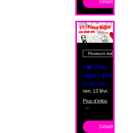
Détails
Plusieurs dates
I ❤️ Paint
Night | $20
Drop Ins
ven. 13 févr.
Plus d'infos
Détails