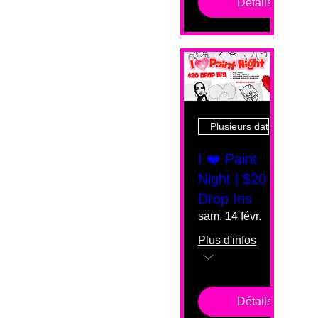
Détails
Plusieurs dates
I ❤️ Paint
Night | $20
Drop Ins
sam. 14 févr.
Plus d'infos
Détails