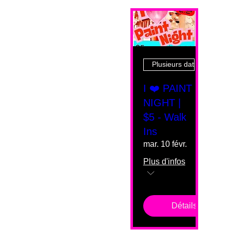
Plusieurs dates
I ❤️ PAINT
NIGHT |
$5 - Walk
Ins
mar. 10 févr.
Plus d'infos
Détails