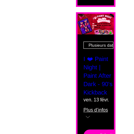
Plusieurs dates
I ❤️ Paint
Night |
Paint After
Dark - 90's
Kickback
ven. 13 févr.
Plus d'infos