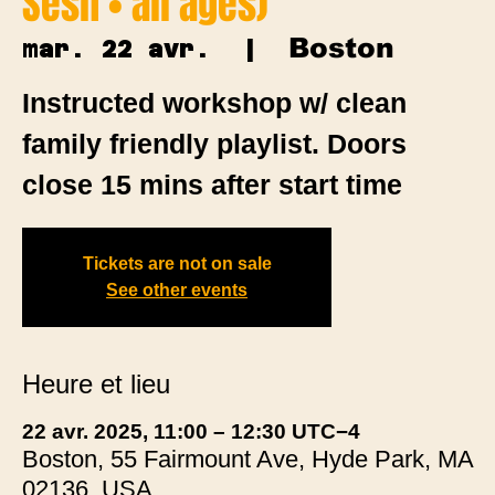
Sesh • all ages)
Boston
mar. 22 avr.
  |  
Instructed workshop w/ clean
family friendly playlist. Doors
close 15 mins after start time
Tickets are not on sale
See other events
Heure et lieu
22 avr. 2025, 11:00 – 12:30 UTC−4
Boston, 55 Fairmount Ave, Hyde Park, MA
02136, USA