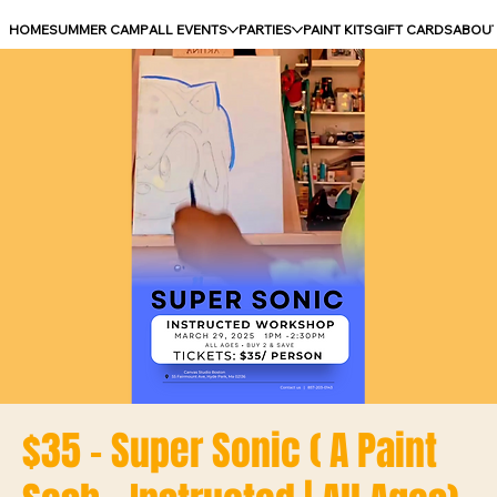
HOME
SUMMER CAMP
ALL EVENTS
PARTIES
PAINT KITS
GIFT CARDS
ABOU
$35 - Super Sonic ( A Paint