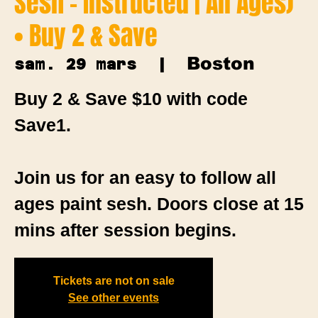
Sesh - Instructed | All Ages)
• Buy 2 & Save
Boston
sam. 29 mars
  |  
Buy 2 & Save $10 with code
Save1.
Join us for an easy to follow all
ages paint sesh. Doors close at 15
mins after session begins.
Tickets are not on sale
See other events