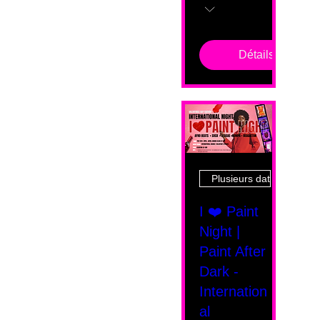
Détails
Plusieurs dates
I ❤️ Paint
Night |
Paint After
Dark -
Internation
al