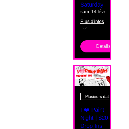
Saturday
sam. 14 févr.
Plus d'infos
Détails
Plusieurs dates
I ❤️ Paint
Night | $20
Drop Ins