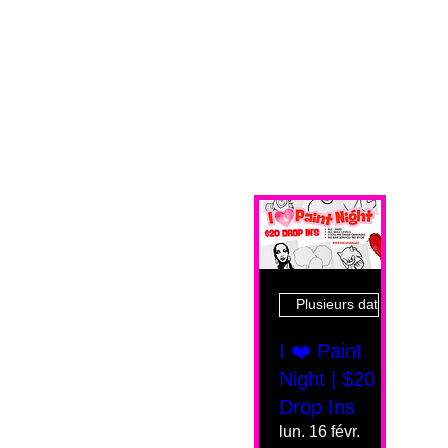
Plusieurs dates
I ❤️ Paint
Night | $20
Drop Ins
lun. 16 févr.