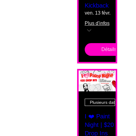
Kickback
ven. 13 févr.
Plus d'infos
Détails
Plusieurs dates
I ❤️ Paint
Night | $20
Drop Ins