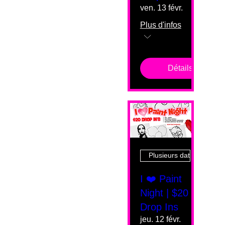
ven. 13 févr.
Plus d'infos
Détails
Plusieurs dates
I ❤️ Paint
Night | $20
Drop Ins
jeu. 12 févr.