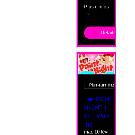
Plus d'infos
Détails
Plusieurs dates
I ❤️ PAINT
NIGHT |
$5 - Walk
Ins
mar. 10 févr.