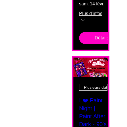
sam. 14 févr.
Plus d'infos
Détails
Plusieurs dates
I ❤️ Paint
Night |
Paint After
Dark - 90's