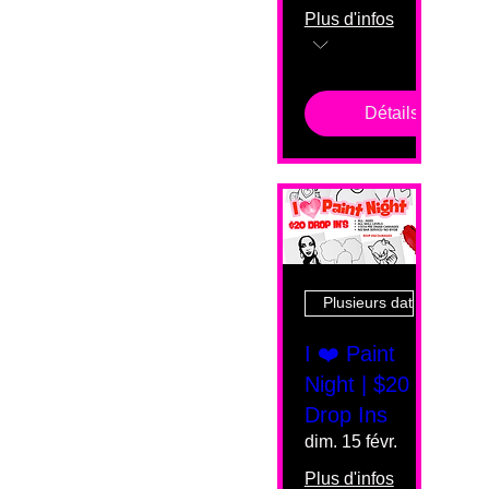
Plus d'infos
Détails
Plusieurs dates
I ❤️ Paint
Night | $20
Drop Ins
dim. 15 févr.
Plus d'infos